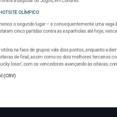
eminina a disputar os Jogos, em Londres.
 HOTSITE OLÍMPICO
enos o segundo lugar – e consequentemente uma vaga às o
putaram cinco partidas contra as espanholas até hoje, venc
 vitória na fase de grupos vale dois pontos, enquanto a de
tavas de final, assim como os dois melhores terceiros col
cky loser’, com os vencedores avançando às oitavas, co
ol (CBV)