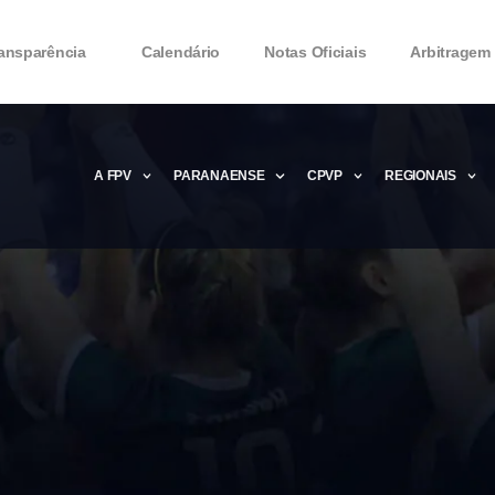
ansparência
Calendário
Notas Oficiais
Arbitragem
A FPV
PARANAENSE
CPVP
REGIONAIS
Microsoft Office 2016 Product key Genera
Microsoft Office 2016 Product Key 2020 – 
MMicrosoft Office 2016 Product key: Free