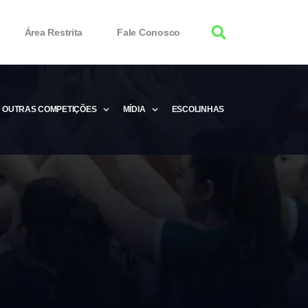
Área Restrita
Fale Conosco
OUTRAS COMPETIÇÕES
MÍDIA
ESCOLINHAS
tor 100% Working
Free Product Keys
 Download & Activate