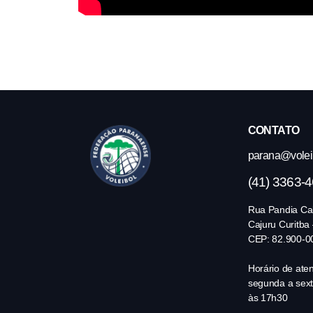
CONTATO
parana@volei.
(41) 3363-
Rua Pandia Cal
Cajuru Curitba
CEP: 82.900-0
Horário de ate
segunda a sext
às 17h30