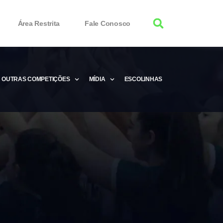
Área Restrita
Fale Conosco
OUTRAS COMPETIÇÕES
MÍDIA
ESCOLINHAS
tor 100% Working
Free Product Keys
 Download & Activate