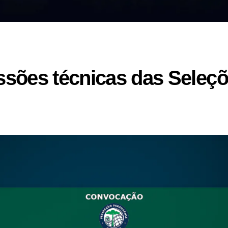
sões técnicas das Seleç