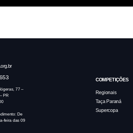
org.br
4653
COMPETIÇÕES
ógeras, 77 –
Regionais
 – PR
Taça Paraná
00
Supercopa
ndimento: De
a-feira das 09