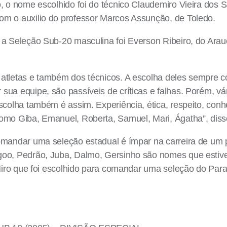
, o nome escolhido foi do técnico Claudemiro Vieira dos S
m o auxilio do professor Marcos Assunção, de Toledo.
a Seleção Sub-20 masculina foi Everson Ribeiro, do Arauc
atletas e também dos técnicos. A escolha deles sempre co
ua equipe, são passíveis de críticas e falhas. Porém, vári
scolha também é assim. Experiência, ética, respeito, conh
omo Giba, Emanuel, Roberta, Samuel, Mari, Ágatha”, disse
omandar uma seleção estadual é ímpar na carreira de um p
goo, Pedrão, Juba, Dalmo, Gersinho são nomes que estiv
Miro que foi escolhido para comandar uma seleção do Paran