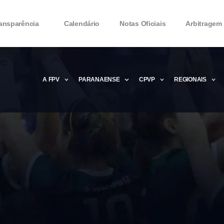
ansparência
Calendário
Notas Oficiais
Arbitragem
A FPV
PARANAENSE
CPVP
REGIONAIS
Microsoft Office 2016 Product key Genera
Microsoft Office 2016 Product Key 2020 – 
MMicrosoft Office 2016 Product key: Free