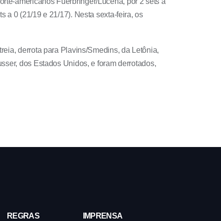
orte-americanos Fuerbringer/Lucena, por 2 sets a
 a 0 (21/19 e 21/17). Nesta sexta-feira, os
reia, derrota para Plavins/Smedins, da Letônia,
usser, dos Estados Unidos, e foram derrotados,
REGRAS
IMPRENSA