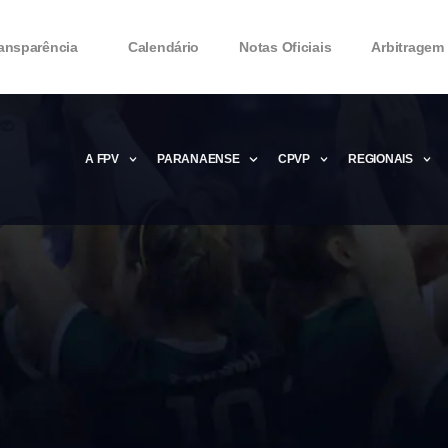
ansparência
Calendário
Notas Oficiais
Arbitragem
A FPV
PARANAENSE
CPVP
REGIONAIS
Microsoft Office 2016 Product key Genera
Microsoft Office 2016 Product Key 2020 – 
MMicrosoft Office 2016 Product key: Free