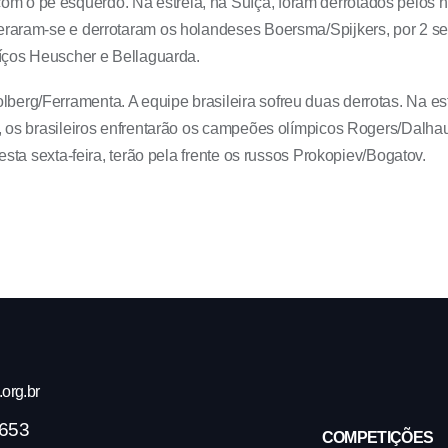
 o pé esquerdo. Na estreia, na Suíça, foram derrotados pelos n
eraram-se e derrotaram os holandeses Boersma/Spijkers, por 2 sets
suíços Heuscher e Bellaguarda.
erg/Ferramenta. A equipe brasileira sofreu duas derrotas. Na est
a, os brasileiros enfrentarão os campeões olímpicos Rogers/Dalha
Nesta sexta-feira, terão pela frente os russos Prokopiev/Bogatov.
org.br
4653
COMPETIÇÕES