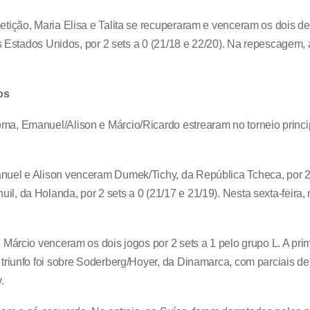
tição, Maria Elisa e Talita se recuperaram e venceram os dois des
dos Estados Unidos, por 2 sets a 0 (21/18 e 22/20). Na repescagem
os
a, Emanuel/Alison e Márcio/Ricardo estrearam no torneio princi
uel e Alison venceram Dumek/Tichy, da República Tcheca, por 2 s
 da Holanda, por 2 sets a 0 (21/17 e 21/19). Nesta sexta-feira, na
Márcio venceram os dois jogos por 2 sets a 1 pelo grupo L. A prime
triunfo foi sobre Soderberg/Hoyer, da Dinamarca, com parciais de 2
.