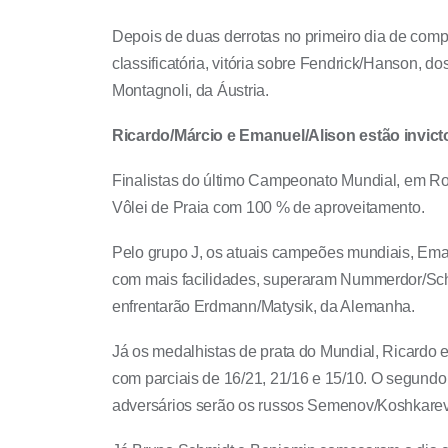
Depois de duas derrotas no primeiro dia de compe
classificatória, vitória sobre Fendrick/Hanson, 
Montagnoli, da Áustria.
Ricardo/Márcio e Emanuel/Alison estão invict
Finalistas do último Campeonato Mundial, em Rom
Vôlei de Praia com 100 % de aproveitamento.
Pelo grupo J, os atuais campeões mundiais, Eman
com mais facilidades, superaram Nummerdor/Schuil,
enfrentarão Erdmann/Matysik, da Alemanha.
Já os medalhistas de prata do Mundial, Ricardo e 
com parciais de 16/21, 21/16 e 15/10. O segundo 
adversários serão os russos Semenov/Koshkarev