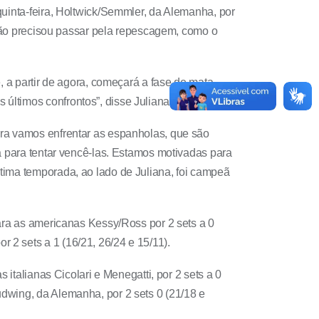
quinta-feira, Holtwick/Semmler, da Alemanha, por
e não precisou passar pela repescagem, como o
, a partir de agora, começará a fase de mata-
últimos confrontos”, disse Juliana.
ora vamos enfrentar as espanholas, que são
a para tentar vencê-las. Estamos motivadas para
tima temporada, ao lado de Juliana, foi campeã
para as americanas Kessy/Ross por 2 sets a 0
2 sets a 1 (16/21, 26/24 e 15/11).
 italianas Cicolari e Menegatti, por 2 sets a 0
dwing, da Alemanha, por 2 sets 0 (21/18 e