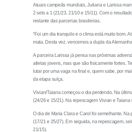
Atuais campeãs mundiais, Juliana e Larissa manti
2 sets a 1 (21/23, 21/10 e 15/11). Com o resulta
restante das parcerias brasileiras.
“Foi um dia tranquilo e o clima está muito bom. A
mata. Desta vez, vencemos a dupla da Alemanha q
A parceira Larissa já pensa nas próximas advers
atletas jovens, mas que são fisicamente fortes. 
lutar por uma vaga na final e, quem sabe, por m
da etapa suíça.
Vivian/Taiana começou o dia perdendo. Na última 
(24/26 e 15/21). Na repescagem Vivian e Taiana 
O dia de Maria Clara e Carol foi semelhante. Na pr
(17/21 e 25/27). Em seguida, na repescagem, sel
21/15).