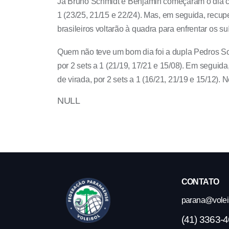
Já Bruno Schmidt e Benjamin começaram o dia com
1 (23/25, 21/15 e 22/24). Mas, em seguida, recup
brasileiros voltarão à quadra para enfrentar os 
Quem não teve um bom dia foi a dupla Pedros Solb
por 2 sets a 1 (21/19, 17/21 e 15/08). Em seguid
de virada, por 2 sets a 1 (16/21, 21/19 e 15/12). 
NULL
CONTATO
parana@volei.
(41) 3363-