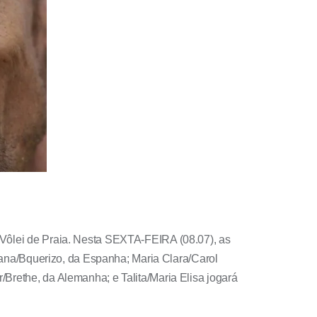
e Vôlei de Praia. Nesta SEXTA-FEIRA (08.07), as
iliana/Bquerizo, da Espanha; Maria Clara/Carol
/Brethe, da Alemanha; e Talita/Maria Elisa jogará