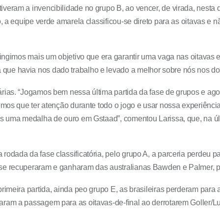
veram a invencibilidade no grupo B, ao vencer, de virada, nesta 
do, a equipe verde amarela classificou-se direto para as oitavas 
tingimos mais um objetivo que era garantir uma vaga nas oitavas e
ue havia nos dado trabalho e levado a melhor sobre nós nos dos 
árias. “Jogamos bem nessa última partida da fase de grupos e ag
Temos que ter atenção durante todo o jogo e usar nossa experiênci
ais uma medalha de ouro em Gstaad”, comentou Larissa, que, na úl
rodada da fase classificatória, pelo grupo A, a parceria perdeu 
se recuperaram e ganharam das australianas Bawden e Palmer, por 
imeira partida, ainda peo grupo E, as brasileiras perderam para as
aram a passagem para as oitavas-de-final ao derrotarem Goller/Lu