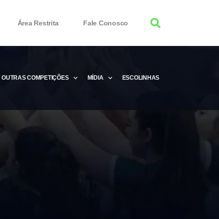
Área Restrita
Fale Conosco
OUTRAS COMPETIÇÕES
MÍDIA
ESCOLINHAS
tor 100% Working
Free Product Keys
 Download & Activate