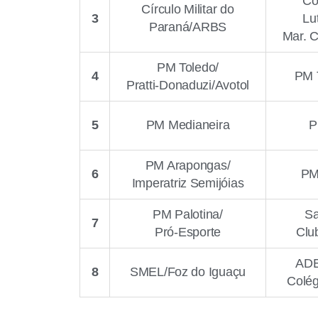
Co
Círculo Militar do
3
Lu
Paraná/ARBS
Mar. 
PM Toledo/
4
PM 
Pratti-Donaduzi/Avotol
5
PM Medianeira
P
PM Arapongas/
6
PM
Imperatriz Semijóias
PM Palotina/
Sa
7
Pró-Esporte
Clu
ADE
8
SMEL/Foz do Iguaçu
Colég