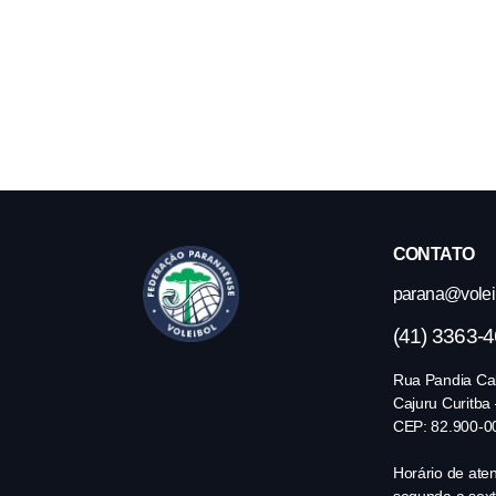
CONTATO
parana@volei.
(41) 3363-
Rua Pandia Cal
Cajuru Curitba
CEP: 82.900-0
Horário de ate
segunda a sext