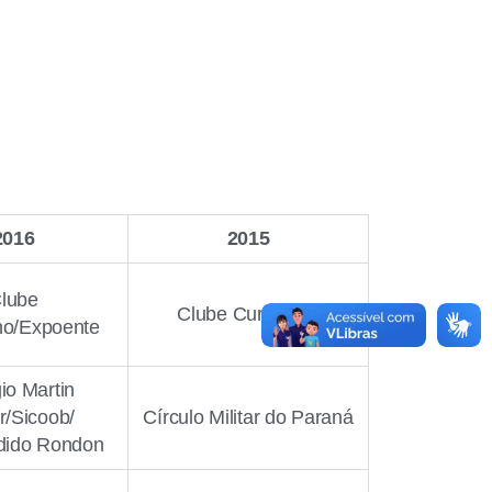
2016
2015
lube
Clube Curitibano
no/Expoente
io Martin
r/Sicoob/
Círculo Militar do Paraná
dido Rondon