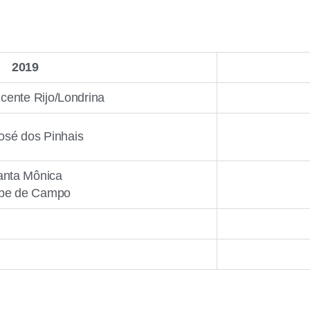
2019
icente Rijo/Londrina
osé dos Pinhais
anta Mônica
be de Campo