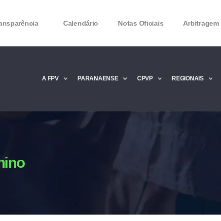
ansparência
Calendário
Notas Oficiais
Arbitragem
A FPV
PARANAENSE
CPVP
REGIONAIS
Microsoft Office 2016 Product key Genera
Microsoft Office 2016 Product Key 2020 – 
MMicrosoft Office 2016 Product key: Free
nino