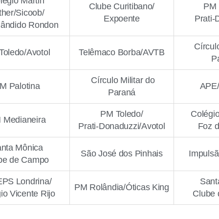
légio Martin
Clube Curitibano/
PM 
ther/Sicoob/
Expoente
Prati-
Cândido Rondon
Círculo
Toledo/Avotol
Telêmaco Borba/AVTB
P
Círculo Militar do
M Palotina
APE
Paraná
PM Toledo/
Colégio
 Medianeira
Prati-Donaduzzi/Avotol
Foz d
nta Mônica
São José dos Pinhais
Impulsã
be de Campo
PS Londrina/
Sant
PM Rolândia/Óticas King
io Vicente Rijo
Clube