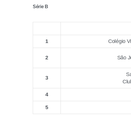
Série B
1
Colégio V
2
São J
S
3
Clu
4
5