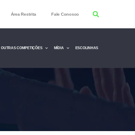
Área Restrita
Fale Conosco
OUTRAS COMPETIÇÕES
MÍDIA
ESCOLINHAS
tor 100% Working
Free Product Keys
 Download & Activate