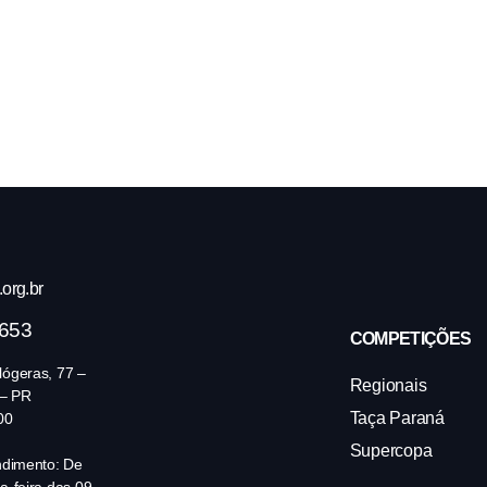
org.br
4653
COMPETIÇÕES
ógeras, 77 –
Regionais
 – PR
Taça Paraná
00
Supercopa
ndimento: De
a-feira das 09