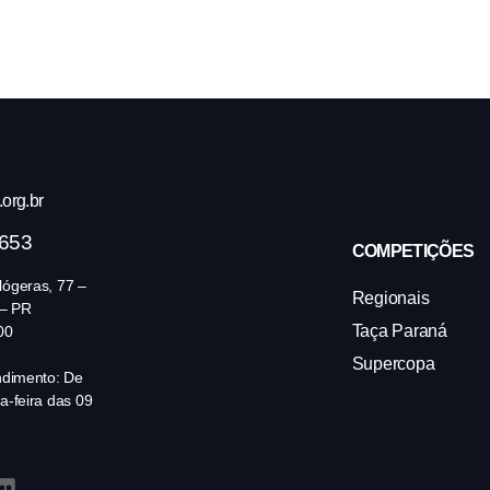
org.br
4653
COMPETIÇÕES
ógeras, 77 –
Regionais
 – PR
Taça Paraná
00
Supercopa
ndimento: De
a-feira das 09