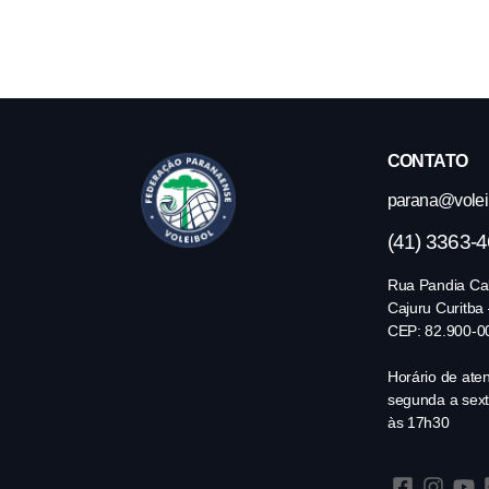
CONTATO
parana@volei.
(41) 3363-
Rua Pandia Cal
Cajuru Curitba
CEP: 82.900-0
Horário de ate
segunda a sext
às 17h30