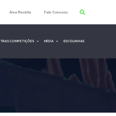
Área Restrita
Fale Conosco
TRAS COMPETIÇÕES
MÍDIA
ESCOLINHAS
100% Working
 Product Keys
nload & Activate