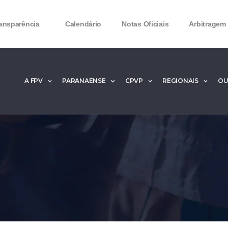
ansparência
Calendário
Notas Oficiais
Arbitragem
A FPV
PARANAENSE
CPVP
REGIONAIS
OU
Microsoft Office 2016 Product key Generator 
Microsoft Office 2016 Product Key 2020 – Free
MMicrosoft Office 2016 Product key: Free Dow