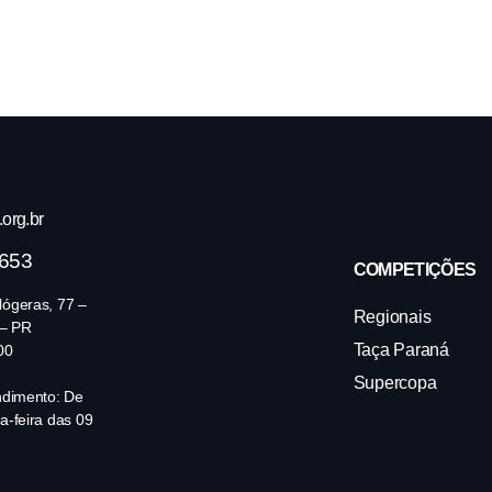
org.br
4653
COMPETIÇÕES
ógeras, 77 –
Regionais
 – PR
Taça Paraná
00
Supercopa
ndimento: De
a-feira das 09