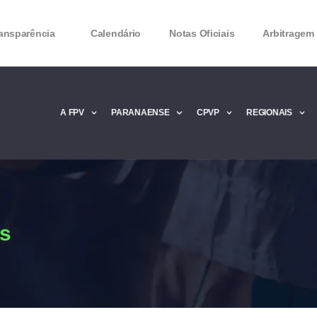
ansparência
Calendário
Notas Oficiais
Arbitragem
A FPV
PARANAENSE
CPVP
REGIONAIS
Microsoft Office 2016 Product key Genera
Microsoft Office 2016 Product Key 2020 – 
MMicrosoft Office 2016 Product key: Free
es