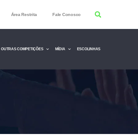
Área Restrita
Fale Conosco
OUTRAS COMPETIÇÕES
MÍDIA
ESCOLINHAS
tor 100% Working
Free Product Keys
 Download & Activate