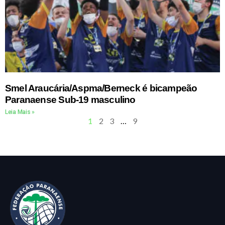
Smel Araucária/Aspma/Berneck é bicampeão
Paranaense Sub-19 masculino
Leia Mais »
1
2
3
…
9