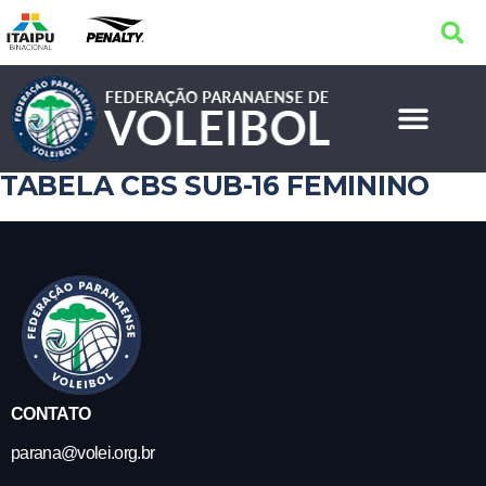
TABELA CBS SUB-16 FEMININO
CONTATO
parana@volei.org.br