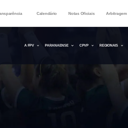
ansparência
Calendário
Notas Oficiais
Arbitragem
A FPV
PARANAENSE
CPVP
REGIONAIS
Microsoft Office 2016 Product key Genera
Microsoft Office 2016 Product Key 2020 – 
MMicrosoft Office 2016 Product key: Free