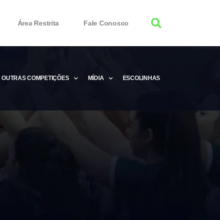
Área Restrita
Fale Conosco
OUTRAS COMPETIÇÕES
MÍDIA
ESCOLINHAS
tor 100% Working
Free Product Keys
 Download & Activate