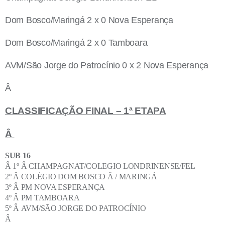
Dom Bosco/Maringá 2 x 0 Nova Esperança
Dom Bosco/Maringá 2 x 0 Tamboara
AVM/São Jorge do Patrocínio 0 x 2 Nova Esperança
Â
CLASSIFICAÇÃO FINAL – 1ª ETAPA
Â
SUB 16
Â 1º Â CHAMPAGNAT/COLEGIO LONDRINENSE/FEL
2º Â COLÉGIO DOM BOSCO Â / MARINGÁ
3º Â PM NOVA ESPERANÇA
4º Â PM TAMBOARA
5º Â AVM/SÃO JORGE DO PATROCÍNIO
Â