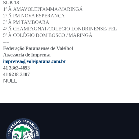
SUB 18
1º Â AMAVOLEI/FAMMA/MARINGÁ
2º Â PM NOVA ESPERANÇA
3º Â PM TAMBOARA
4º Â CHAMPAGNAT/COLEGIO LONDRINENSE/ FEL
5º Â COLÉGIO DOM BOSCO / MARINGÁ
– –
Federação Paranaense de Voleibol
Assessoria de Imprensa
imprensa@voleiparana.com.br
41 3363-4653
41 9218-3107
NULL