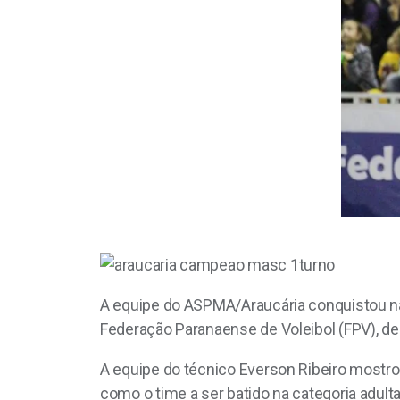
A equipe do ASPMA/Araucária conquistou na ú
Federação Paranaense de Voleibol (FPV), de fo
A equipe do técnico Everson Ribeiro mostrou
como o time a ser batido na categoria adulta