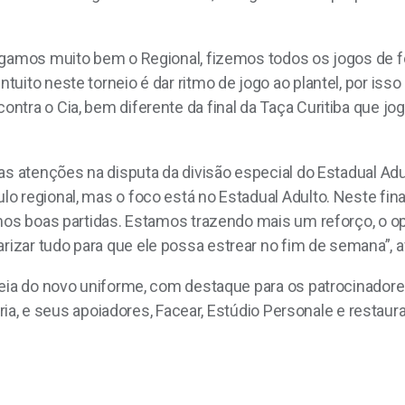
Jogamos muito bem o Regional, fizemos todos os jogos de
uito neste torneio é dar ritmo de jogo ao plantel, por is
ontra o Cia, bem diferente da final da Taça Curitiba que
as atenções na disputa da divisão especial do Estadual Adu
o regional, mas o foco está no Estadual Adulto. Neste fi
amos boas partidas. Estamos trazendo mais um reforço, o o
zar tudo para que ele possa estrear no fim de semana”, a
reia do novo uniforme, com destaque para os patrocinadore
ária, e seus apoiadores, Facear, Estúdio Personale e restaura