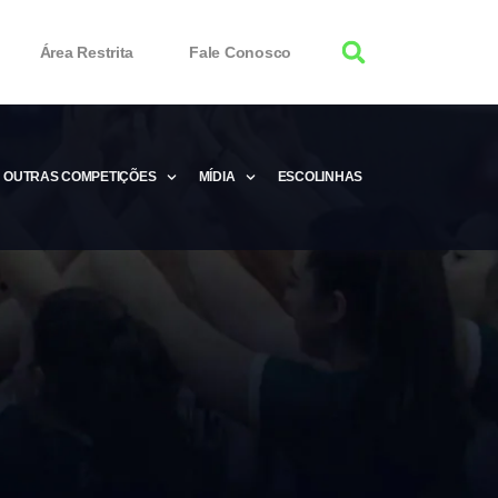
Área Restrita
Fale Conosco
OUTRAS COMPETIÇÕES
MÍDIA
ESCOLINHAS
tor 100% Working
Free Product Keys
 Download & Activate