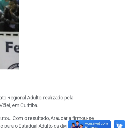
to Regional Adulto, realizado pela
ôlei, em Curitiba.
putou. Com o resultado, Araucária firmou-se
o para o Estadual Adulto da divisão especial,