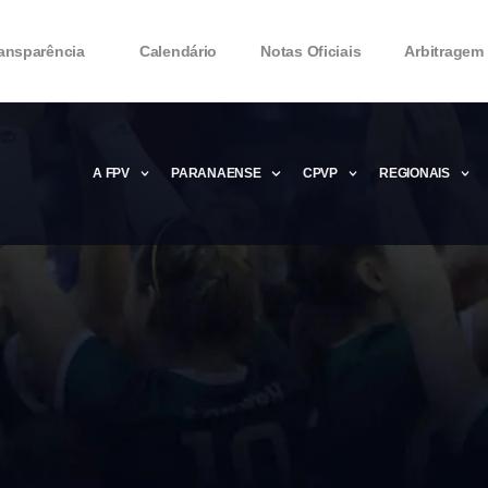
ansparência
Calendário
Notas Oficiais
Arbitragem
A FPV
PARANAENSE
CPVP
REGIONAIS
Microsoft Office 2016 Product key Genera
Microsoft Office 2016 Product Key 2020 – 
MMicrosoft Office 2016 Product key: Free