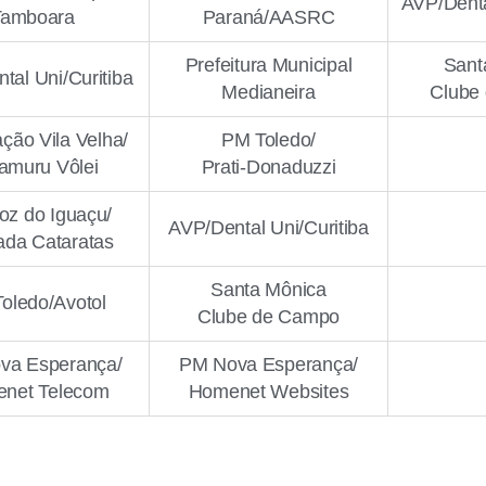
AVP/Denta
Tamboara
Paraná/AASRC
Prefeitura Municipal
Sant
tal Uni/Curitiba
Medianeira
Clube
ção Vila Velha/
PM Toledo/
amuru Vôlei
Prati-Donaduzzi
z do Iguaçu/
AVP/Dental Uni/Curitiba
da Cataratas
Santa Mônica
oledo/Avotol
Clube de Campo
va Esperança/
PM Nova Esperança/
net Telecom
Homenet Websites