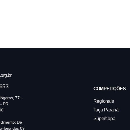
org.br
4653
COMPETIÇÕES
ógeras, 77 –
Regionais
 – PR
Taça Paraná
00
Supercopa
ndimento: De
a-feira das 09