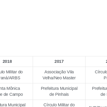
2018
2017
ulo Militar do
Associação Vila
Círculo
raná/ARBS
Velha/Neo Master
P
nta Mônica
Prefeitura Municipal
Prefeitu
be de Campo
de Pinhais
de 
tura Municipal
Círculo Militar do