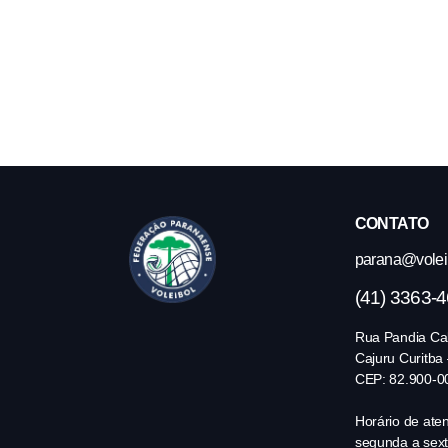
CONTATO
parana@volei.
(41) 3363-
Rua Pandia Cal
Cajuru Curitba
CEP: 82.900-0
Horário de ate
segunda a sext