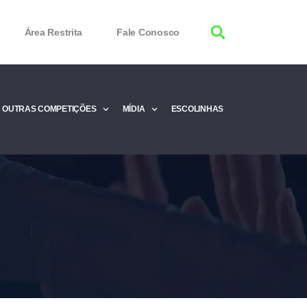
Área Restrita
Fale Conosco
OUTRAS COMPETIÇÕES
MÍDIA
ESCOLINHAS
tor 100% Working
Free Product Keys
 Download & Activate