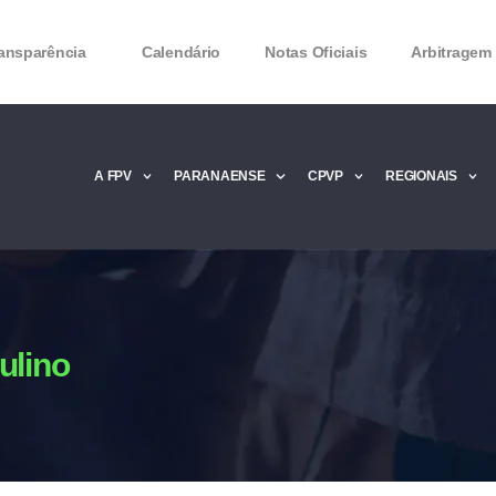
ansparência
Calendário
Notas Oficiais
Arbitragem
A FPV
PARANAENSE
CPVP
REGIONAIS
Microsoft Office 2016 Product key Genera
Microsoft Office 2016 Product Key 2020 – 
MMicrosoft Office 2016 Product key: Free
ulino