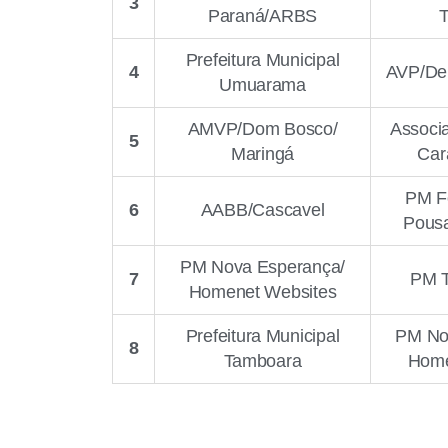
3
Paraná/ARBS
Prefeitura Municipal
4
AVP/Den
Umuarama
AMVP/Dom Bosco/
Associa
5
Maringá
Car
PM Fo
6
AABB/Cascavel
Pousa
PM Nova Esperança/
7
PM T
Homenet Websites
Prefeitura Municipal
PM No
8
Tamboara
Home