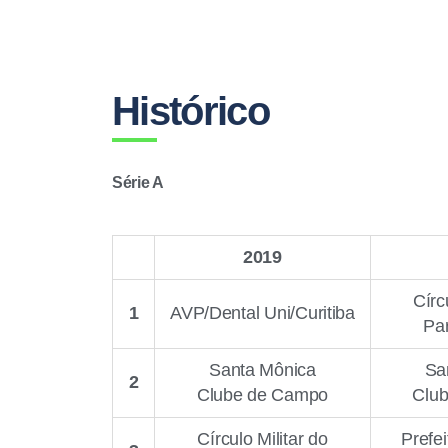
Histórico
Série A
2019
Círc
1
AVP/Dental Uni/Curitiba
Pa
Santa Mônica
Sa
2
Clube de Campo
Clu
Círculo Militar do
Prefei