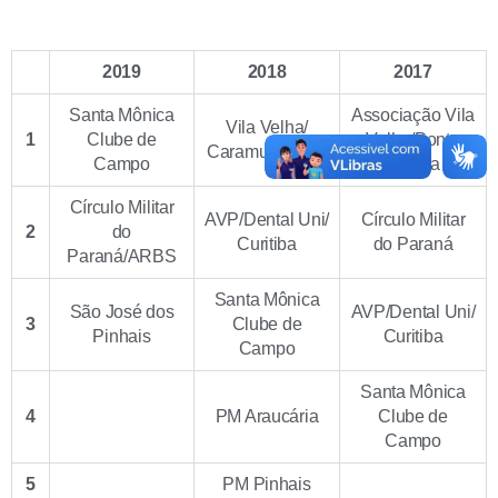
2019
2018
2017
Santa Mônica
Associação Vila
Vila Velha/
1
Clube de
Velha/Ponta
Caramuru Vôlei
Campo
Grossa
Círculo Militar
AVP/Dental Uni/
Círculo Militar
2
do
Curitiba
do Paraná
Paraná/ARBS
Santa Mônica
São José dos
AVP/Dental Uni/
3
Clube de
Pinhais
Curitiba
Campo
Santa Mônica
4
PM Araucária
Clube de
Campo
5
PM Pinhais