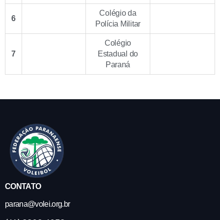
Colégio da
6
Polícia Militar
Colégio
7
Estadual do
Paraná
CONTATO
parana@volei.org.br