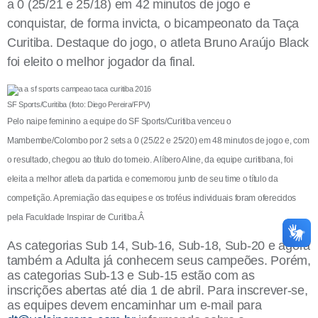
a 0 (25/21 e 25/18) em 42 minutos de jogo e
conquistar, de forma invicta, o bicampeonato da Taça
Curitiba. Destaque do jogo, o atleta Bruno Araújo Black
foi eleito o melhor jogador da final.
SF Sports/Curitiba (foto: Diego Pereira/FPV)
Pelo naipe feminino a equipe do SF Sports/Curitiba venceu o
Mambembe/Colombo por 2 sets a 0 (25/22 e 25/20) em 48 minutos de jogo e, com
o resultado, chegou ao título do torneio. A líbero Aline, da equipe curitibana, foi
eleita a melhor atleta da partida e comemorou junto de seu time o título da
competição. A premiação das equipes e os troféus individuais foram oferecidos
pela Faculdade Inspirar de Curitiba.Â
As categorias Sub 14, Sub-16, Sub-18, Sub-20 e agora
também a Adulta já conhecem seus campeões. Porém,
as categorias Sub-13 e Sub-15 estão com as
inscrições abertas até dia 1 de abril. Para inscrever-se,
as equipes devem encaminhar um e-mail para