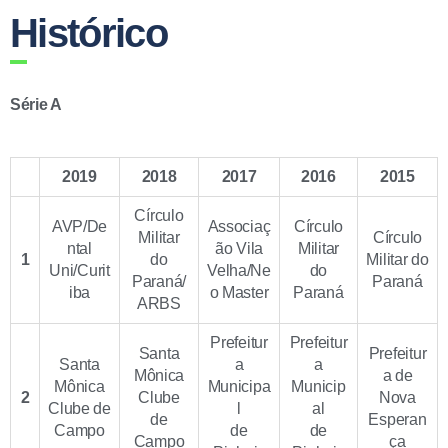
Histórico
Série A
2019
2018
2017
2016
2015
Círculo
AVP/De
Associaç
Círculo
Militar
Círculo
ntal
ão Vila
Militar
1
do
Militar do
Uni/Curit
Velha/Ne
do
Paraná/
Paraná
iba
o Master
Paraná
ARBS
Prefeitur
Prefeitur
Santa
Prefeitur
Santa
a
a
Mônica
a de
Mônica
Municipa
Municip
2
Clube
Nova
Clube de
l
al
de
Esperan
Campo
de
de
Campo
ça