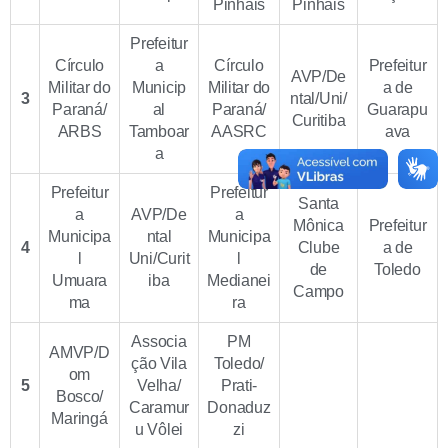
Pinhais
Pinhais
Prefeitur
Círculo
a
Círculo
Prefeitur
AVP/De
Militar do
Municip
Militar do
a de
3
ntal/Uni/
Paraná/
al
Paraná/
Guarapu
Curitiba
ARBS
Tamboar
AASRC
ava
a
Prefeitur
Prefeitur
Santa
a
AVP/De
a
Mônica
Prefeitur
Municipa
ntal
Municipa
4
Clube
a de
l
Uni/Curit
l
de
Toledo
Umuara
iba
Medianei
Campo
ma
ra
Associa
PM
AMVP/D
ção Vila
Toledo/
om
5
Velha/
Prati-
Bosco/
Caramur
Donaduz
Maringá
u Vôlei
zi