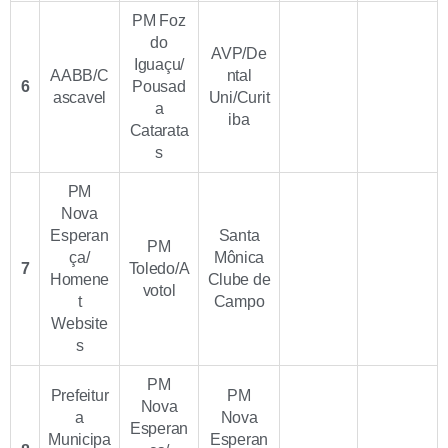
PM Foz
do
AVP/De
Iguaçu/
AABB/C
ntal
6
Pousad
ascavel
Uni/Curit
a
iba
Catarata
s
PM
Nova
Esperan
Santa
PM
ça/
Mônica
7
Toledo/A
Homene
Clube de
votol
t
Campo
Website
s
PM
Prefeitur
PM
Nova
a
Nova
Esperan
Municipa
Esperan