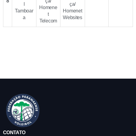
8
ça/
l
ça/
Homene
Tamboar
Homenet
t
a
Websites
Telecom
CONTATO