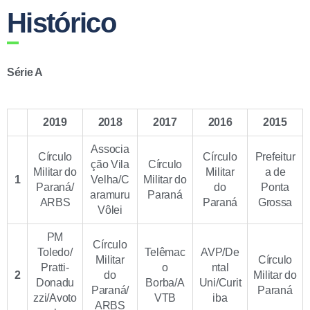
Histórico
Série A
2019
2018
2017
2016
2015
Associa
Círculo
Círculo
Prefeitur
ção Vila
Círculo
Militar do
Militar
a de
1
Velha/C
Militar do
Paraná/
do
Ponta
aramuru
Paraná
ARBS
Paraná
Grossa
Vôlei
PM
Círculo
Toledo/
Telêmac
AVP/De
Militar
Círculo
Pratti-
o
ntal
2
do
Militar do
Donadu
Borba/A
Uni/Curit
Paraná/
Paraná
zzi/Avoto
VTB
iba
ARBS