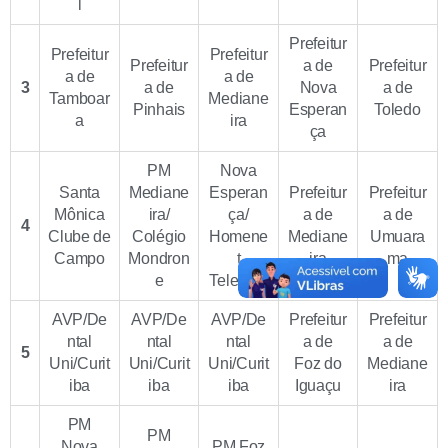
l
Prefeitur
Prefeitur
Prefeitur
Prefeitur
a de
Prefeitur
a de
a de
3
a de
Nova
a de
Tamboar
Mediane
Pinhais
Esperan
Toledo
a
ira
ça
PM
Nova
Santa
Mediane
Esperan
Prefeitur
Prefeitur
Mônica
ira/
ça/
a de
a de
4
Clube de
Colégio
Homene
Mediane
Umuara
Campo
Mondron
t
ira
ma
e
Telecom
AVP/De
AVP/De
AVP/De
Prefeitur
Prefeitur
ntal
ntal
ntal
a de
a de
5
Uni/Curit
Uni/Curit
Uni/Curit
Foz do
Mediane
iba
iba
iba
Iguaçu
ira
PM
PM
Nova
PM Foz