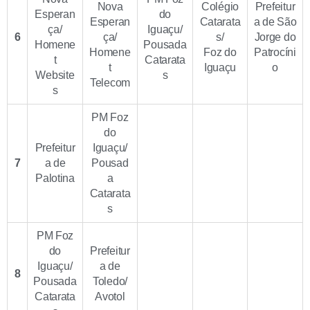
Nova
Colégio
Prefeitur
Esperan
do
Esperan
Catarata
a de São
ça/
Iguaçu/
6
ça/
s/
Jorge do
Homene
Pousada
Homene
Foz do
Patrocíni
t
Catarata
t
Iguaçu
o
Website
s
Telecom
s
PM Foz
do
Prefeitur
Iguaçu/
7
a de
Pousad
Palotina
a
Catarata
s
PM Foz
do
Prefeitur
Iguaçu/
a de
8
Pousada
Toledo/
Catarata
Avotol