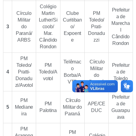
Colégio
Prefeitur
Círculo
Martin
Clube
PM
a de
Militar
Luther/Si
Curitiban
Toledo/
Marecha
3
do
coob/
o/
Prati-
l
Paraná/
Mar.
Expoent
Donadu
Cândido
ARBS
Cândido
e
zzi
Rondon
Rondon
PM
Telêmac
Círculo
Toledo/
PM
Prefeitur
o
Militar
4
Pratti-
Toledo/A
a de
Borba/A
do
Donadu
votol
Toledo
VTB
Paraná
zi/Avotol
Prefeitur
PM
Círculo
PM
APE/CE
a de
5
Mediane
Militar do
Palotina
DUC
Guarapu
ira
Paraná
ava
PM
PM
Arapong
Colégio