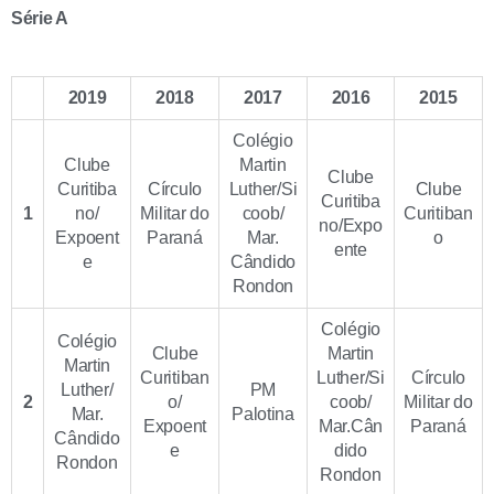
Série A
2019
2018
2017
2016
2015
Colégio
Clube
Martin
Clube
Curitiba
Círculo
Luther/Si
Clube
Curitiba
1
no/
Militar do
coob/
Curitiban
no/Expo
Expoent
Paraná
Mar.
o
ente
e
Cândido
Rondon
Colégio
Colégio
Clube
Martin
Martin
Curitiban
Luther/Si
Círculo
Luther/
PM
2
o/
coob/
Militar do
Mar.
Palotina
Expoent
Mar.Cân
Paraná
Cândido
e
dido
Rondon
Rondon