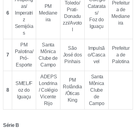
Toledo/
Prefeitur
as/
PM
Catarata
Prati-
a de
6
Imperatri
Mediane
s/
Donadu
Mediane
z
ira
Foz do
zzi/Avoto
ira
Semijóia
Iguaçu
l
s
PM
Santa
São
Impulsã
Prefeitur
Palotina/
Mônica
7
José dos
o/Casca
a de
Pró-
Clube de
Pinhais
vel
Palotina
Esporte
Campo
ADEPS
Santa
PM
SMEL/F
Londrina
Mônica
Rolândia
8
oz do
/ Colégio
Clube
/Óticas
Iguaçu
Vicente
de
King
Rijo
Campo
Série B