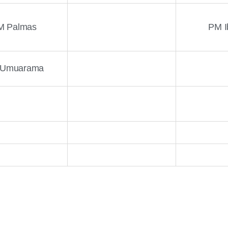
M Palmas
PM I
 Umuarama