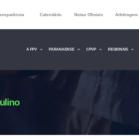
ansparência
Calendário
Notas Oficiais
Arbitragem
A FPV
PARANAENSE
CPVP
REGIONAIS
Microsoft Office 2016 Product key Genera
Microsoft Office 2016 Product Key 2020 – 
MMicrosoft Office 2016 Product key: Free
ulino