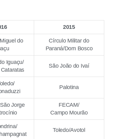
016
2015
Miguel do
Círculo Militar do
uaçu
Paraná/Dom Bosco
o Iguaçu/
São João do Ivaí
Cataratas
oledo/
Palotina
onaduzzi
São Jorge
FECAM/
rocínio
Campo Mourão
ndrina/
Toledo/Avotol
Champagnat