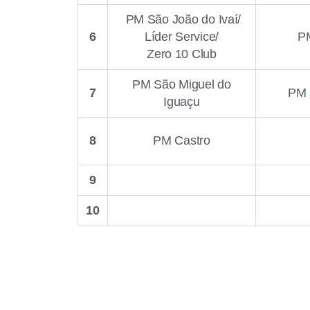
PM São João do Ivaí/
6
Líder Service/
P
Zero 10 Club
PM São Miguel do
7
PM
Iguaçu
8
PM Castro
9
10