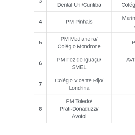
3
Dental Uni/Curitiba
Colég
Mari
4
PM Pinhais
PM Medianeira/
5
P
Colégio Mondrone
PM Foz do Iguaçu/
AVP
6
SMEL
Colégio Vicente Rijo/
7
Londrina
PM Toledo/
8
Prati-Donaduzzi/
Avotol