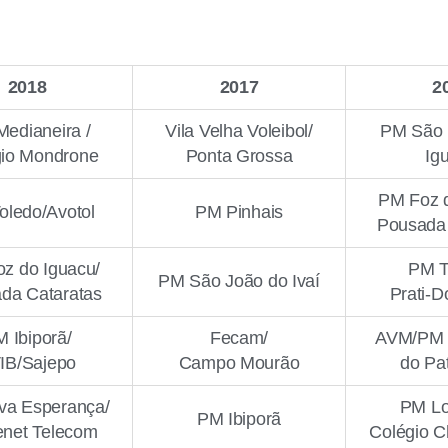
2018
2017
2
edianeira /
Vila Velha Voleibol/
PM São 
gio Mondrone
Ponta Grossa
Ig
PM Foz d
oledo/Avotol
PM Pinhais
Pousada 
z do Iguacu/
PM T
PM São João do Ivaí
da Cataratas
Prati-D
 Ibiporã/
Fecam/
AVM/PM 
IB/Sajepo
Campo Mourão
do Pat
a Esperança/
PM Lo
PM Ibiporã
net Telecom
Colégio 