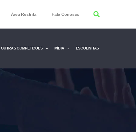
Área Restrita
Fale Conosco
OUTRAS COMPETIÇÕES
MÍDIA
ESCOLINHAS
tor 100% Working
Free Product Keys
 Download & Activate