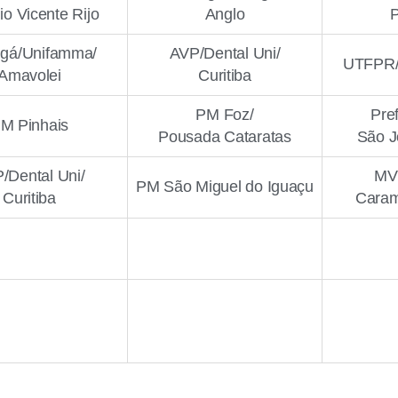
io Vicente Rijo
Anglo
ngá/Unifamma/
AVP/Dental Uni/
UTFPR/
Amavolei
Curitiba
PM Foz/
Pref
M Pinhais
Pousada Cataratas
São J
/Dental Uni/
MV
PM São Miguel do Iguaçu
Curitiba
Caram