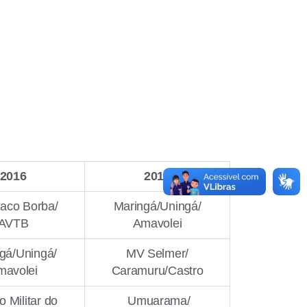
2016
2015
aco Borba/
Maringá/Uningá/
AVTB
Amavolei
gá/Uningá/
MV Selmer/
mavolei
Caramuru/Castro
o Militar do
Umuarama/