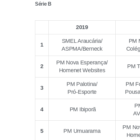
Série B
2019
SMEL Araucária/
PM M
1
ASPMA/Berneck
Colé
PM Nova Esperança/
2
PM T
Homenet Websites
PM Palotina/
PM Fo
3
Pró-Esporte
Pousa
PM
4
PM Ibiporã
AV
PM Nov
5
PM Umuarama
Home