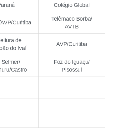
Paraná
Colégio Global
Telêmaco Borba/
AVP/Curitiba
AVTB
eitura de
AVP/Curitiba
oão do Ivaí
 Selmer/
Foz do Iguaçu/
uru/Castro
Pisossul