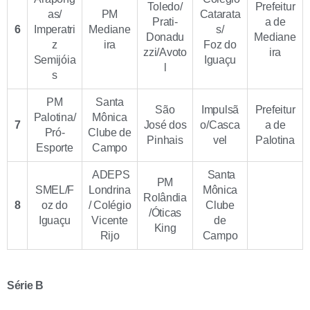
Toledo/
Prefeitur
as/
PM
Catarata
Prati-
a de
6
Imperatri
Mediane
s/
Donadu
Mediane
z
ira
Foz do
zzi/Avoto
ira
Semijóia
Iguaçu
l
s
PM
Santa
São
Impulsã
Prefeitur
Palotina/
Mônica
7
José dos
o/Casca
a de
Pró-
Clube de
Pinhais
vel
Palotina
Esporte
Campo
ADEPS
Santa
PM
SMEL/F
Londrina
Mônica
Rolândia
8
oz do
/ Colégio
Clube
/Óticas
Iguaçu
Vicente
de
King
Rijo
Campo
Série B