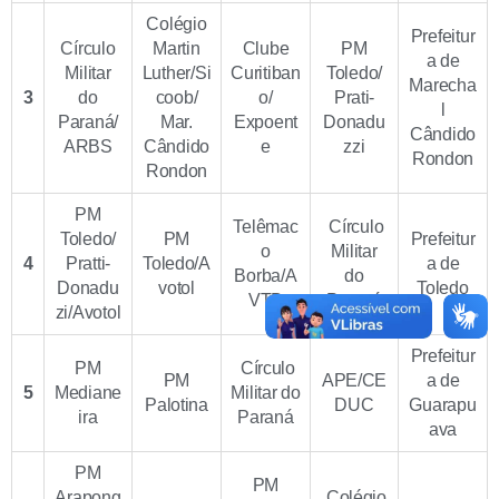
Colégio
Prefeitur
Círculo
Martin
Clube
PM
a de
Militar
Luther/Si
Curitiban
Toledo/
Marecha
3
do
coob/
o/
Prati-
l
Paraná/
Mar.
Expoent
Donadu
Cândido
ARBS
Cândido
e
zzi
Rondon
Rondon
PM
Telêmac
Círculo
Toledo/
PM
Prefeitur
o
Militar
4
Pratti-
Toledo/A
a de
Borba/A
do
Donadu
votol
Toledo
VTB
Paraná
zi/Avotol
Prefeitur
PM
Círculo
PM
APE/CE
a de
5
Mediane
Militar do
Palotina
DUC
Guarapu
ira
Paraná
ava
PM
PM
Arapong
Colégio