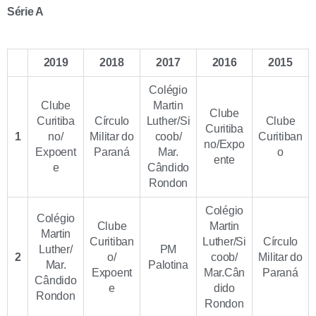
Série A
2019
2018
2017
2016
2015
Colégio
Clube
Martin
Clube
Curitiba
Círculo
Luther/Si
Clube
Curitiba
1
no/
Militar do
coob/
Curitiban
no/Expo
Expoent
Paraná
Mar.
o
ente
e
Cândido
Rondon
Colégio
Colégio
Clube
Martin
Martin
Curitiban
Luther/Si
Círculo
Luther/
PM
2
o/
coob/
Militar do
Mar.
Palotina
Expoent
Mar.Cân
Paraná
Cândido
e
dido
Rondon
Rondon