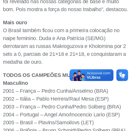
foi revelado nas nossas categorias de base é muito
bom. Pois mostra a força do nosso trabalho”, destacou.
Mais ouro
O Brasil também ficou com a primeira colocação no
naipe feminino. Duda e Ana Patrícia (SE/MG)
derrotaram as russas Makroguzova e Kholomina por 2
sets a 0, parciais de 21×18 e 21×18, e conquistaram a
medalha de ouro.
TODOS OS CAMPEÕES MUNDIAIS SUB-21:
Masculino
2001 – França – Pedro Cunha/Anselmo (BRA)
2002 – Itália – Pablo Herrera/Raul Mesa (ESP)
2003 – França – Pedro Cunha/Pedro Solberg (BRA)
2004 – Portugal – Angel Amo/Inocencio Lario (ESP)
2005 – Brasil – Plavins/Samoilovs (LET)
2006 – Polônia – Bruno Schmidt/Pedro Solberg (BRA)