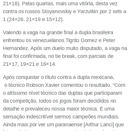
21×18). Pelas quartas, mais uma vitória, desta vez
contra os russos Stoyanovskiy e Yarzutkin por 2 sets a
1 (24×26, 21×19 e 15×12).
Valendo a vaga na grande final a dupla brasileira
enfrentou os venezuelanos Tigrito Gomez e Peter
Hernandez.
Após um duelo muito disputado, a vaga na
final foi confirmada, no tie break, com parciais de
21×17, 19×21 e 16×14.
Após conquistar o título contra a dupla mexicana,
o
técnico Robson Xavier comentou o resultado. “Com
o altíssimo nível técnico das duplas que participaram
da competição, todos os jogos foram decididos no
detalhe e prevaleceu nossa maior técnica. É uma
sensação indescritível sermos campeões mundiais.
Ainda mais por ver um paranaense [Arthur Lanci] que