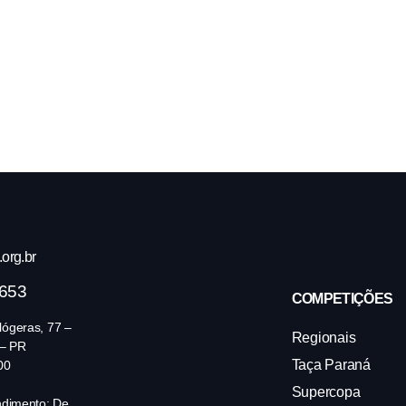
org.br
4653
COMPETIÇÕES
ógeras, 77 –
Regionais
 – PR
Taça Paraná
00
Supercopa
ndimento: De