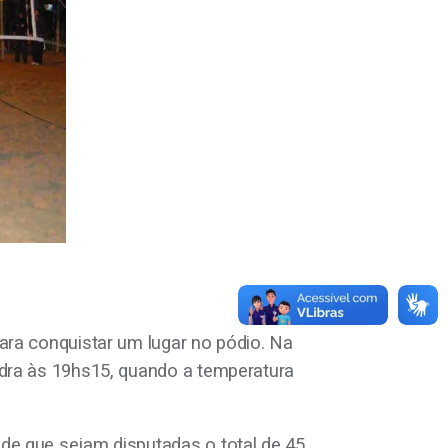
para conquistar um lugar no pódio. Na
uadra às 19hs15, quando a temperatura
 de que sejam disputadas o total de 45