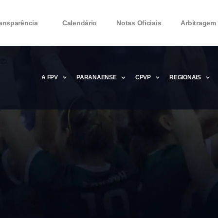
ansparência
Calendário
Notas Oficiais
Arbitragem
A FPV
PARANAENSE
CPVP
REGIONAIS
Microsoft Office 2016 Product key Genera
Microsoft Office 2016 Product Key 2020 – 
MMicrosoft Office 2016 Product key: Free