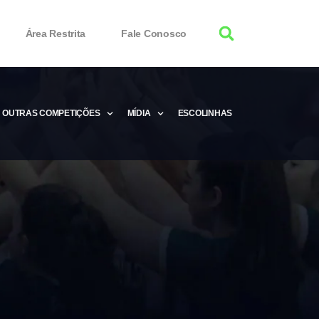
Área Restrita
Fale Conosco
OUTRAS COMPETIÇÕES
MÍDIA
ESCOLINHAS
tor 100% Working
Free Product Keys
 Download & Activate