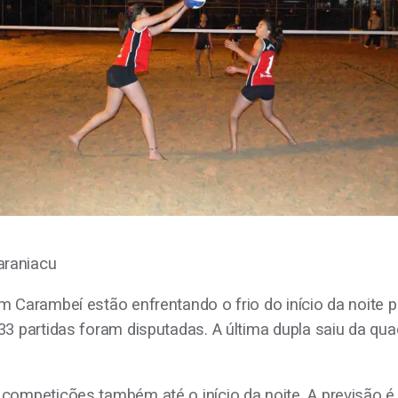
em Carambeí estão enfrentando o frio do início da noite 
 33 partidas foram disputadas. A última dupla saiu da q
 competições também até o início da noite. A previsão é