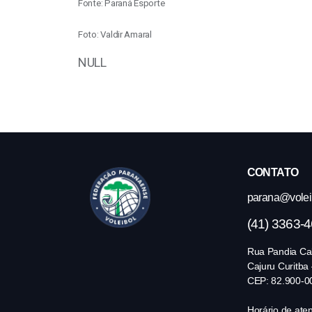
Fonte: Paraná Esporte
Foto: Valdir Amaral
NULL
CONTATO
parana@volei.
(41) 3363-
Rua Pandia Cal
Cajuru Curitba
CEP: 82.900-0
Horário de ate