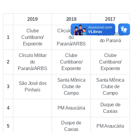
2019
2018
2017
Clube
Círculo Militar
Círculo Militar
1
Curitibano/
do
do Paraná
Expoente
Paraná/ARBS
Círculo Militar
Clube
Clube
2
do
Curitibano/
Curitibano/
Paraná/ARBS
Expoente
Expoente
Santa Mônica
Santa Mônica
São José dos
3
Clube de
Clube de
Pinhais
Campo
Campo
Duque de
4
PM Araucária
Caxias
Duque de
5
PM Araucária
Caxias