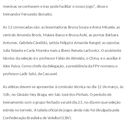
meninas se conhecem e isso pode facilitar o nosso jogo”, disse o
treinandor Fernando Bonatto.
As 12 convocadas são: as levantadoras Bruna Souza e Anna Micaela, as
centrais Amanda Brock, Maiara Basso e Bruna Aoki, as pontas Bárbara
Antunes, Gabriela Cândido, Letícia Felippi e Amanda Rangel, as opostas
Julia Teixeira e Carla Moreira mais a líbero Renata Lachovicz. O assistente
técnico da seleção é o professor Fábio de Almeida, o China, e o auxiliar é
Alex Paiva. Como chefe da delegação, a presidência da FPV nomeou o
professor Ladir Salvi, de Cascavel.
As atletas devem se apresentar à comissão técnica no dia 12 de março, às
10h, no Ginásio Ney Braga, em São José dos Pinhais. O período de
treinamento com o grupo fechado vai até dia 23, no dia em que seleção
estreia no torneio. A tabela oficial de jogos ainda não foi divulgada pela
Confederação Brasileira de Voleibol (CBV).