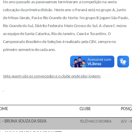
No ano passado as paranaenses terminaram a competição na sexta
colocação da primeira divisão. Neste ano o Paraná está no grupo A, junto
de Minas Gerais, Pará e Rio Grande do Norte. No grupo B jogam São Paulo,
Rio Grande do Sul, Distrito Federal e Mato Grosso do Sul. A chave C reúne
as equipe de Santa Catarina, Rio de Janeiro, Ceará e Tocantins. O
Campeonato Brasileiro de Seleções é realizado pela CBV, sempre no
primeiro semestre de cada ano.
Veja quem são as convocadas e o clube onde elas jogam:
OME
CLUBE
POSI
1 – BRUNA SOUZA DA SILVA
TELÊMACO BORBA
LEV –