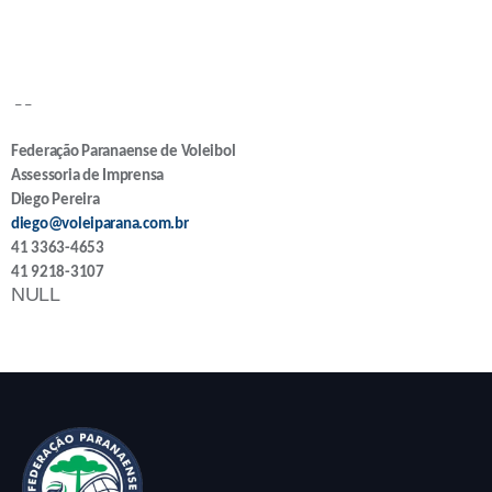
– –
Federação Paranaense de Voleibol
Assessoria de Imprensa
Diego Pereira
diego@voleiparana.com.br
41 3363-4653
41 9218-3107
NULL