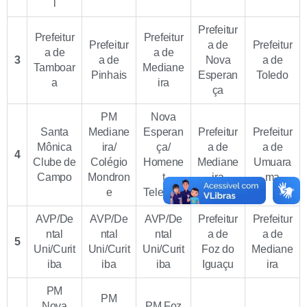
l
Prefeitur
Prefeitur
Prefeitur
Prefeitur
a de
Prefeitur
a de
a de
3
a de
Nova
a de
Tamboar
Mediane
Pinhais
Esperan
Toledo
a
ira
ça
PM
Nova
Santa
Mediane
Esperan
Prefeitur
Prefeitur
Mônica
ira/
ça/
a de
a de
4
Clube de
Colégio
Homene
Mediane
Umuara
Campo
Mondron
t
ira
ma
e
Telecom
AVP/De
AVP/De
AVP/De
Prefeitur
Prefeitur
ntal
ntal
ntal
a de
a de
5
Uni/Curit
Uni/Curit
Uni/Curit
Foz do
Mediane
iba
iba
iba
Iguaçu
ira
PM
PM
Nova
PM Foz