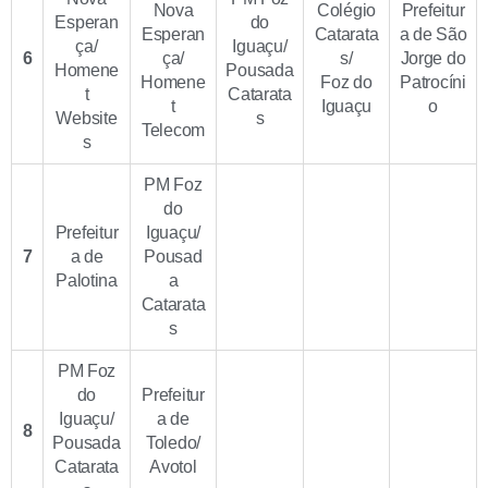
Nova
Colégio
Prefeitur
Esperan
do
Esperan
Catarata
a de São
ça/
Iguaçu/
6
ça/
s/
Jorge do
Homene
Pousada
Homene
Foz do
Patrocíni
t
Catarata
t
Iguaçu
o
Website
s
Telecom
s
PM Foz
do
Prefeitur
Iguaçu/
7
a de
Pousad
Palotina
a
Catarata
s
PM Foz
do
Prefeitur
Iguaçu/
a de
8
Pousada
Toledo/
Catarata
Avotol