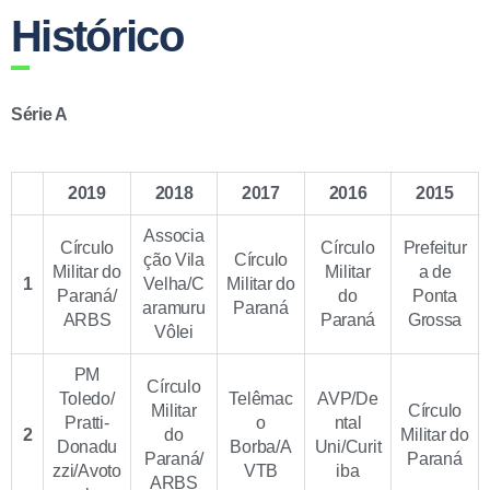
Histórico
Série A
2019
2018
2017
2016
2015
Associa
Círculo
Círculo
Prefeitur
ção Vila
Círculo
Militar do
Militar
a de
1
Velha/C
Militar do
Paraná/
do
Ponta
aramuru
Paraná
ARBS
Paraná
Grossa
Vôlei
PM
Círculo
Toledo/
Telêmac
AVP/De
Militar
Círculo
Pratti-
o
ntal
2
do
Militar do
Donadu
Borba/A
Uni/Curit
Paraná/
Paraná
zzi/Avoto
VTB
iba
ARBS