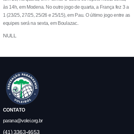
às 14h, em Modena. No outro jogo de quarta, a França fez 3 a
1 (23/25, 27/25, 25/26 e 25/15), em Pau. O último jogo entre as
.
equipes será na sexta, em Boulazac
NULL
CONTATO
parana@volei.org.br
(41) 3363-4653