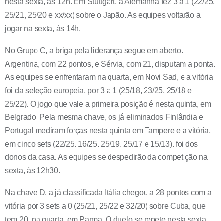
nesta sexta, às 12h. Em Stuttgart, a Alemanha fez 3 a 1 (22/25,
25/21, 25/20 e xx/xx) sobre o Japão. As equipes voltarão a
jogar na sexta, às 14h.
No Grupo C, a briga pela liderança segue em aberto.
Argentina, com 22 pontos, e Sérvia, com 21, disputam a ponta.
As equipes se enfrentaram na quarta, em Novi Sad, e a vitória
foi da seleção europeia, por 3 a 1 (25/18, 23/25, 25/18 e
25/22). O jogo que vale a primeira posição é nesta quinta, em
Belgrado. Pela mesma chave, os já eliminados Finlândia e
Portugal mediram forças nesta quinta em Tampere e a vitória,
em cinco sets (22/25, 16/25, 25/19, 25/17 e 15/13), foi dos
donos da casa. As equipes se despedirão da competição na
sexta, às 12h30.
Na chave D, a já classificada Itália chegou a 28 pontos com a
vitória por 3 sets a 0 (25/21, 25/22 e 32/20) sobre Cuba, que
tem 20, na quarta, em Parma. O duelo se repete nesta sexta,