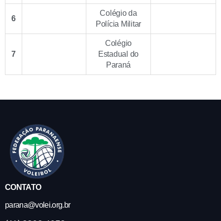
Colégio da
6
Polícia Militar
Colégio
7
Estadual do
Paraná
CONTATO
parana@volei.org.br