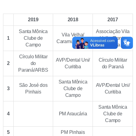
2019
2018
2017
Santa Mônica
Associação Vila
Vila Velha/
1
Clube de
Velha/Ponta
Caramuru Vôlei
Campo
Grossa
Círculo Militar
AVP/Dental Uni/
Círculo Militar
2
do
Curitiba
do Paraná
Paraná/ARBS
Santa Mônica
São José dos
AVP/Dental Uni/
3
Clube de
Pinhais
Curitiba
Campo
Santa Mônica
4
PM Araucária
Clube de
Campo
5
PM Pinhais