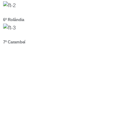
6º Rolândia
7º Carambeí
FPVTV
Os duelos finais do naipe masculino e
feminino
serão transmitidos pela
FPVTV. Portanto fiquem ligados e na torcida por sua equipe, por que daqui
em diante os jogos prometem “pegar fogo” e serão, com toda a certeza,
muito emocionantes.
O campeonato Estadual sub-18, série prata, é uma realização da Federação
Paranaense de Voleibol (FPV) com apoio da prefeitura de São Miguel do
Iguaçu. Você poderá acompanhar mais notícias da competição e os