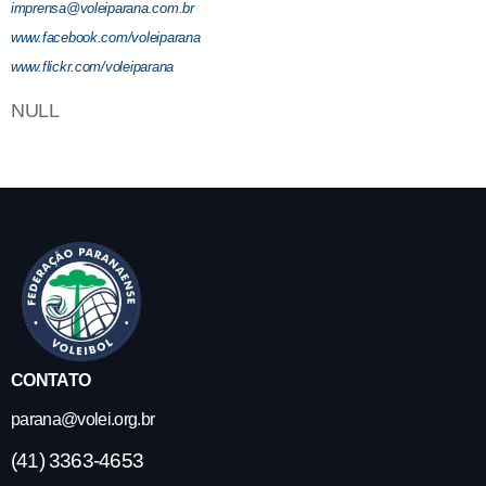
CONTATO
parana@volei.org.br
(41) 3363-4653
Rua Pandia Calógeras, 77 – Cajuru Curitba – PR
CEP: 82.900-000
Horário de atendimento: De segunda a sexta-feira das 09 às 17h30
COMPETIÇÕES
Regionais