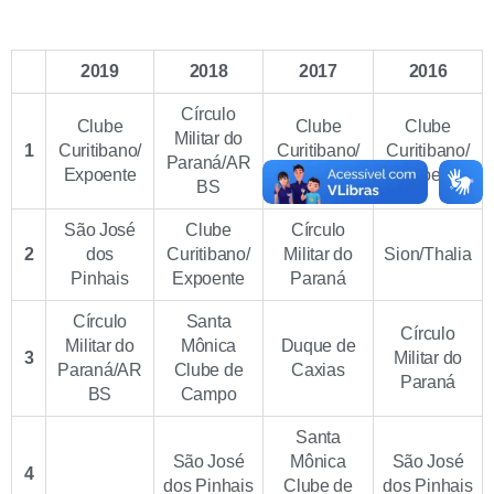
2019
2018
2017
2016
Círculo
Clube
Clube
Clube
Militar do
1
Curitibano/
Curitibano/
Curitibano/
Paraná/AR
Expoente
Expoente
Expoente
BS
São José
Clube
Círculo
2
dos
Curitibano/
Militar do
Sion/Thalia
Pinhais
Expoente
Paraná
Círculo
Santa
Círculo
Militar do
Mônica
Duque de
3
Militar do
Paraná/AR
Clube de
Caxias
Paraná
BS
Campo
Santa
São José
Mônica
São José
4
dos Pinhais
Clube de
dos Pinhais