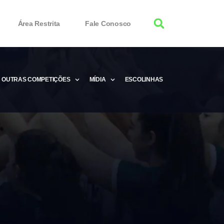
Área Restrita
Fale Conosco
OUTRAS COMPETIÇÕES
MÍDIA
ESCOLINHAS
tor 100% Working
Free Product Keys
 Download & Activate