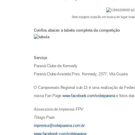
a
t
Sete equipes estarão em busca do lugar mais alto do 
o
R
Confira abaixo a tabela completa da competição
e
g
i
Serviço
o
Paraná Clube da Kennedy
n
Paraná Clube Avenida Pres. Kennedy, 2377, Vila Guaíra
a
l
O Campeonato Regional sub-13 é uma realização da Federaç
s
nossa Fan Page
www.facebook.com/voleiparana
e fotos das
u
b
Assessoria de Imprensa FPV
-
Thiago Paes
1
imprensa@voleiparana.com.br
3
www.facebook.com/voleiparana