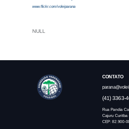
:
www.flickr.com/voleiparana
S
e
t
NULL
e
e
q
u
i
p
CONTATO
e
parana@volei.
s
(41) 3363-
v
ã
Rua Pandia Cal
o
Cajuru Curitba
CEP: 82.900-0
d