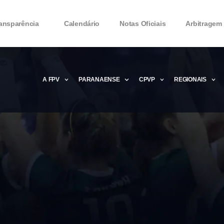
ansparência
Calendário
Notas Oficiais
Arbitragem
A FPV
PARANAENSE
CPVP
REGIONAIS
Microsoft Office 2016 Product key Genera
Microsoft Office 2016 Product Key 2020 – 
MMicrosoft Office 2016 Product key: Free