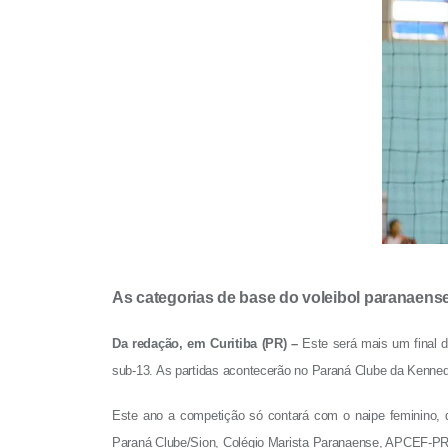
C
a
As categorias de base do voleibol paranaens
m
Da redação, em Curitiba (PR) –
Este será mais um final d
p
sub-13. As partidas acontecerão no Paraná Clube da Kennedy
e
o
Este ano a competição só contará com o naipe feminino, 
n
Paraná Clube/Sion, Colégio Marista Paranaense, APCEF-PR e R