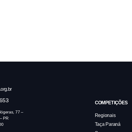
org.br
4653
COMPETIÇÕES
ógeras, 77 –
Regionais
 – PR
Taça Paraná
00