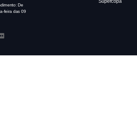
Supercopa
ndimento: De
a-feira das 09