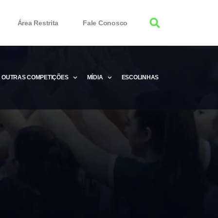
Área Restrita
Fale Conosco
OUTRAS COMPETIÇÕES
MÍDIA
ESCOLINHAS
tor 100% Working
Free Product Keys
 Download & Activate