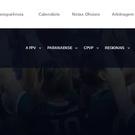
ansparência
Calendário
Notas Oficiais
Arbitragem
A FPV
PARANAENSE
CPVP
REGIONAIS
Microsoft Office 2016 Product key Genera
Microsoft Office 2016 Product Key 2020 – 
MMicrosoft Office 2016 Product key: Free