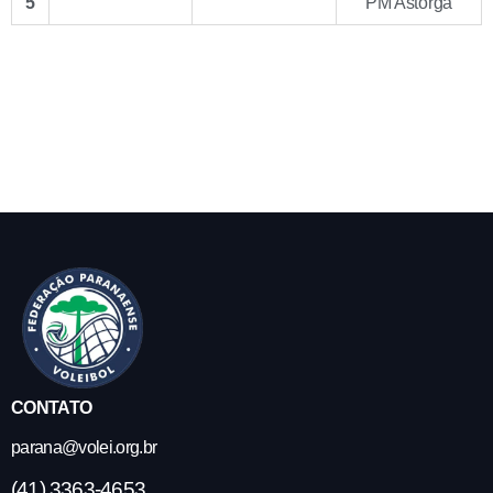
5
PM Astorga
CONTATO
parana@volei.org.br
(41) 3363-4653