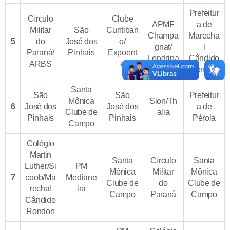
Prefeitur
Círculo
Clube
APMF
a de
Militar
São
Curitiban
Champa
Marecha
5
do
José dos
o/
gnat/
l
Paraná/
Pinhais
Expoent
Londrina
Cândido
ARBS
e
Rondon
Santa
São
São
Prefeitur
Mônica
Sion/Th
6
José dos
José dos
a de
Clube de
alia
Pinhais
Pinhais
Pérola
Campo
Colégio
Martin
Santa
Círculo
Santa
Luther/Si
PM
Mônica
Militar
Mônica
7
coob/Ma
Mediane
Clube de
do
Clube de
rechal
ira
Campo
Paraná
Campo
Cândido
Rondon