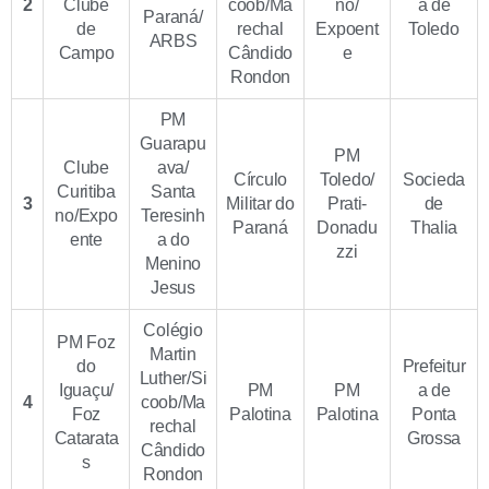
2
Clube
coob/Ma
no/
a de
Paraná/
de
rechal
Expoent
Toledo
ARBS
Campo
Cândido
e
Rondon
PM
Guarapu
PM
Clube
ava/
Círculo
Toledo/
Socieda
Curitiba
Santa
3
Militar do
Prati-
de
no/Expo
Teresinh
Paraná
Donadu
Thalia
ente
a do
zzi
Menino
Jesus
Colégio
PM Foz
Martin
do
Prefeitur
Luther/Si
Iguaçu/
PM
PM
a de
4
coob/Ma
Foz
Palotina
Palotina
Ponta
rechal
Catarata
Grossa
Cândido
s
Rondon