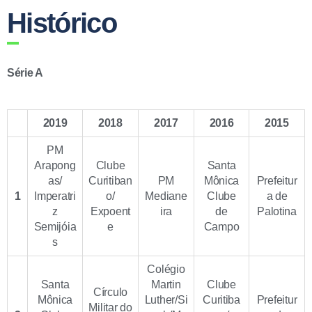
Histórico
Série A
2019
2018
2017
2016
2015
PM
Arapong
Clube
Santa
as/
Curitiban
PM
Mônica
Prefeitur
1
Imperatri
o/
Mediane
Clube
a de
z
Expoent
ira
de
Palotina
Semijóia
e
Campo
s
Colégio
Santa
Martin
Clube
Círculo
Mônica
Luther/Si
Curitiba
Prefeitur
Militar do