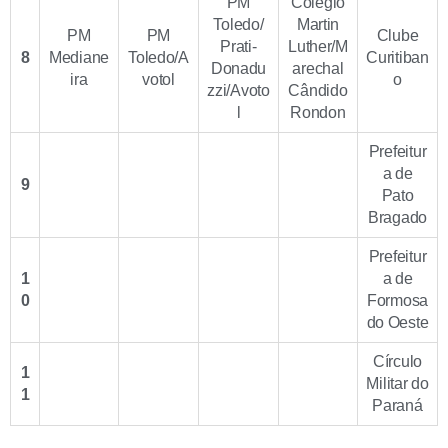
PM
Colégio
Toledo/
Martin
PM
PM
Clube
Prati-
Luther/M
8
Mediane
Toledo/A
Curitiban
Donadu
arechal
ira
votol
o
zzi/Avoto
Cândido
l
Rondon
Prefeitur
a de
9
Pato
Bragado
Prefeitur
1
a de
0
Formosa
do Oeste
Círculo
1
Militar do
1
Paraná