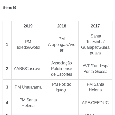
Série B
2019
2018
2017
Santa
PM
PM
Teresinha/
1
Arapongas/Avo
Toledo/Avotol
Guarapet/Guara
ar
puava
Associação
AVP/Fundesp/
2
AABB/Cascavel
Palotinense
Ponta Grossa
de Esportes
PM Foz do
PM Santa
3
PM Umuarama
Iguaçu
Helena
PM Santa
4
APE/CEEDUC
Helena