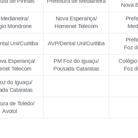
tura de Pinhais
Prefeitura de Medianeira
Nova 
Medianeira/
Nova Esperança/
Prefe
gio Mondrone
Homenet Telecom
Med
Prefe
tal Uni/Curitiba
AVP/Dental Uni/Curitiba
Foz d
va Esperança/
PM Foz do Iguaçu/
Colégio
net Telecom
Pousada Cataratas
Foz d
oz do Iguaçu/
ada Cataratas
tura de Toledo/
Avotol