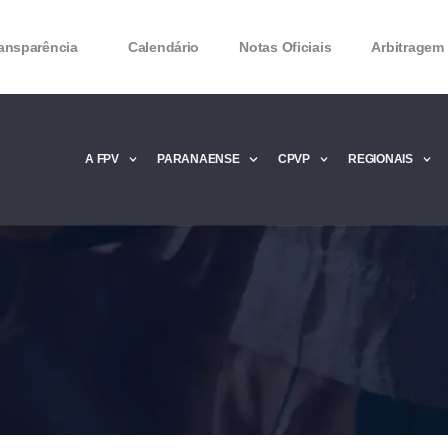
ansparência
Calendário
Notas Oficiais
Arbitragem
A FPV
PARANAENSE
CPVP
REGIONAIS
Microsoft Office 2016 Product key Genera
Microsoft Office 2016 Product Key 2020 – 
MMicrosoft Office 2016 Product key: Free