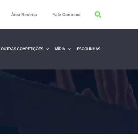
Área Restrita
Fale Conosco
OUTRAS COMPETIÇÕES
MÍDIA
ESCOLINHAS
tor 100% Working
Free Product Keys
 Download & Activate