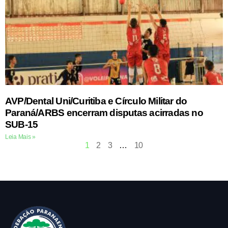
AVP/Dental Uni/Curitiba e Círculo Militar do
Paraná/ARBS encerram disputas acirradas no
SUB-15
Leia Mais »
1
2
3
…
10