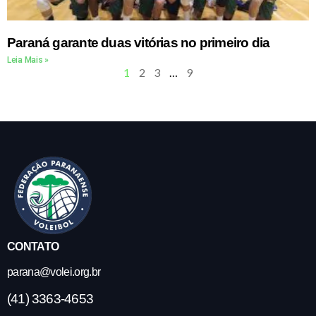
Paraná garante duas vitórias no primeiro dia
Leia Mais »
1
2
3
…
9
CONTATO
parana@volei.org.br
(41) 3363-4653