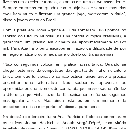
fizemos um excelente torneio, estamos em uma curva ascendente.
Sempre entramos em quadra com o objetivo de vencer, mas elas
evoluíram muito e fizeram um grande jogo, mereceram o título”,
disse a jovem atleta do Brasil.
Com a prata em Roma Ágatha e Duda somaram 1080 pontos no
ranking do Circuito Mundial (810 na corrida olímpica brasileira), e
garantiram um prêmio em dinheiro de aproximadamente R$128
mil. Para Ágatha o ouro escapou em razão da dificuldade de por
em ação a tática programada para o duelo contra as alemãs.
“Não conseguimos colocar em prática nossa tática. Quando se
chega neste nível da competição, das quartas de final em diante, a
tática tem que funcionar, e se não estiver funcionando é preciso
encontrar uma alternativa. Não soubemos aproveitar as
oportunidades que tivemos de contra-ataque, nosso saque não fez
a diferença que vinha fazendo. E tecnicamente não conseguimos
nos igualar a elas. Mas ainda estamos em um momento de
crescimento e isso é importante”, disse a paranaense.
Na decisão do terceiro lugar Ana Patrícia e Rebecca enfrentaram
as suíças Joana Heidrich e Anouk Vergé-Dépré, com vitória
brasileira de virada por 2 sets a 1 (19/21, 21/18 e 16/14). Este foi o