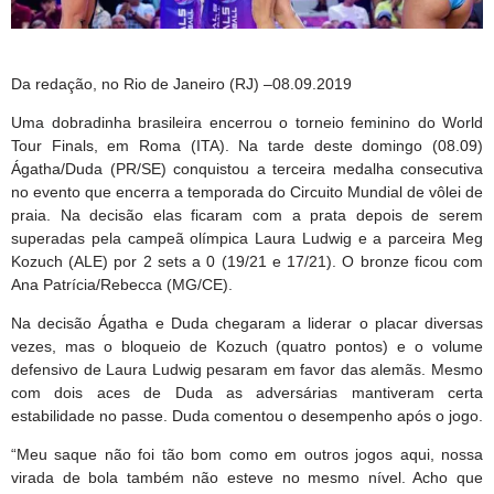
Da redação, no Rio de Janeiro (RJ) –08.09.2019
Uma dobradinha brasileira encerrou o torneio feminino do World
Tour Finals, em Roma (ITA). Na tarde deste domingo (08.09)
Ágatha/Duda (PR/SE) conquistou a terceira medalha consecutiva
no evento que encerra a temporada do Circuito Mundial de vôlei de
praia. Na decisão elas ficaram com a prata depois de serem
superadas pela campeã olímpica Laura Ludwig e a parceira Meg
Kozuch (ALE) por 2 sets a 0 (19/21 e 17/21). O bronze ficou com
Ana Patrícia/Rebecca (MG/CE).
Na decisão Ágatha e Duda chegaram a liderar o placar diversas
vezes, mas o bloqueio de Kozuch (quatro pontos) e o volume
defensivo de Laura Ludwig pesaram em favor das alemãs. Mesmo
com dois aces de Duda as adversárias mantiveram certa
estabilidade no passe. Duda comentou o desempenho após o jogo.
“Meu saque não foi tão bom como em outros jogos aqui, nossa
virada de bola também não esteve no mesmo nível. Acho que