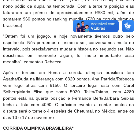
nono pódio da dupla na temporada. Com a terceira posição elas
faturaram um prêmio de aproximadamente R$80 mil, além de
somarem 960 pontos no ranking mundial (720 na corrida olímpica
brasileira).
“Ontem foi um jogaço, e hoje novamente tivemos outro belo
espetáculo. Nós perdemos o primeiro set, conversamos muito no
intervalo, pois precisávamos mudar a história no segundo set. Não
desistimos em momento algum, foi muito importante essa
medalha”, comentou Rebecca.
Após o torneio em Roma a corrida olímpica brasileira tem
Ágatha/Duda na liderança com 6320 pontos. Ana Patrícia/Rebecca
vem logo atrás com 6150. O terceiro lugar está com Carol
Solberg/Maria Elisa que soma 5020. Talita/Taiana, com 4280
pontos está na quarta posição e Fernanda Berti/Bárbara Seixas
fecha a lista com 4090. O próximo evento a contar pontos na
disputa será o torneio 4 estrelas de Chetumal, no México, entre os
dias 13 e 17 de novembro.
CORRIDA OLÍMPICA BRASILEIRA*