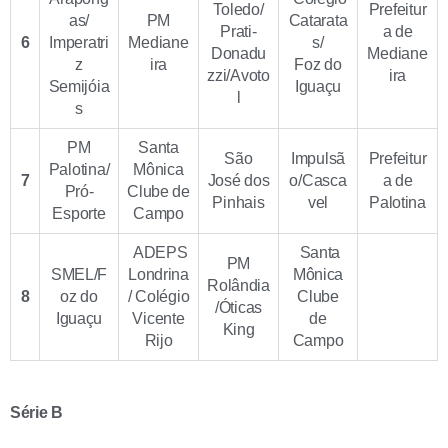
Toledo/
Prefeitur
as/
PM
Catarata
Prati-
a de
6
Imperatri
Mediane
s/
Donadu
Mediane
z
ira
Foz do
zzi/Avoto
ira
Semijóia
Iguaçu
l
s
PM
Santa
São
Impulsã
Prefeitur
Palotina/
Mônica
7
José dos
o/Casca
a de
Pró-
Clube de
Pinhais
vel
Palotina
Esporte
Campo
ADEPS
Santa
PM
SMEL/F
Londrina
Mônica
Rolândia
8
oz do
/ Colégio
Clube
/Óticas
Iguaçu
Vicente
de
King
Rijo
Campo
Série B