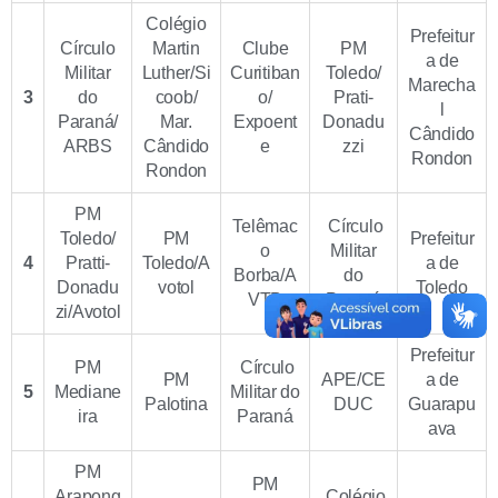
Colégio
Prefeitur
Círculo
Martin
Clube
PM
a de
Militar
Luther/Si
Curitiban
Toledo/
Marecha
3
do
coob/
o/
Prati-
l
Paraná/
Mar.
Expoent
Donadu
Cândido
ARBS
Cândido
e
zzi
Rondon
Rondon
PM
Telêmac
Círculo
Toledo/
PM
Prefeitur
o
Militar
4
Pratti-
Toledo/A
a de
Borba/A
do
Donadu
votol
Toledo
VTB
Paraná
zi/Avotol
Prefeitur
PM
Círculo
PM
APE/CE
a de
5
Mediane
Militar do
Palotina
DUC
Guarapu
ira
Paraná
ava
PM
PM
Arapong
Colégio