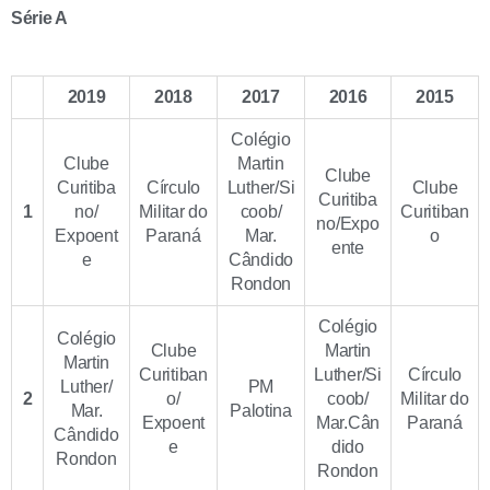
Série A
2019
2018
2017
2016
2015
Colégio
Clube
Martin
Clube
Curitiba
Círculo
Luther/Si
Clube
Curitiba
1
no/
Militar do
coob/
Curitiban
no/Expo
Expoent
Paraná
Mar.
o
ente
e
Cândido
Rondon
Colégio
Colégio
Clube
Martin
Martin
Curitiban
Luther/Si
Círculo
Luther/
PM
2
o/
coob/
Militar do
Mar.
Palotina
Expoent
Mar.Cân
Paraná
Cândido
e
dido
Rondon
Rondon