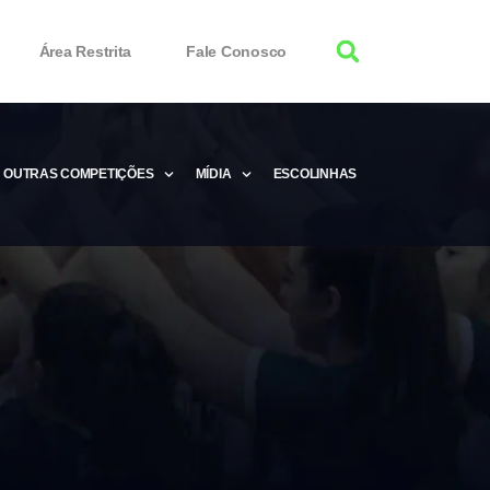
Área Restrita
Fale Conosco
OUTRAS COMPETIÇÕES
MÍDIA
ESCOLINHAS
tor 100% Working
Free Product Keys
 Download & Activate