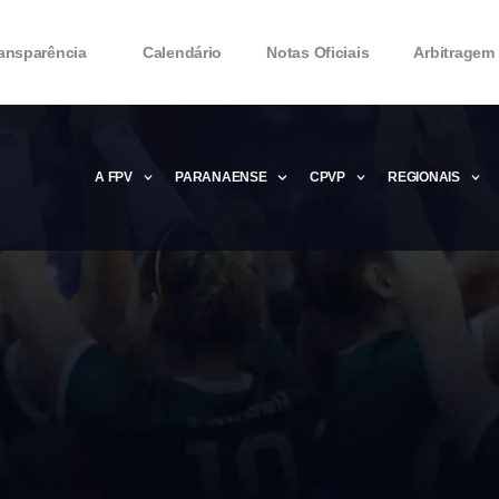
ansparência
Calendário
Notas Oficiais
Arbitragem
A FPV
PARANAENSE
CPVP
REGIONAIS
Microsoft Office 2016 Product key Genera
Microsoft Office 2016 Product Key 2020 – 
MMicrosoft Office 2016 Product key: Free