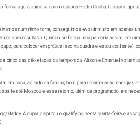
o forma agora parceria com o carioca Pedro Cunha. O baiano apost
einamos num ritmo forte, conseguimos evoluir muito em apenas um
scar um bom resultado. Quando se forma uma parceria assim, em ci
 papo, para colocar em prática isso na quadra e estou confiante”, c
e cinco das oito etapas da temporada, Alison e Emanuel voltam ao
c.
tar em casa, ao lado da família, bom para recarregar as energias e
astante até Moscou e esse retorno, além de programado, era neces
iago/Harley. A dupla disputou o qualifying nesta quarta-feira e ass
0.