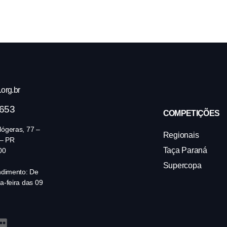
org.br
4653
COMPETIÇÕES
ógeras, 77 –
Regionais
 – PR
Taça Paraná
00
Supercopa
ndimento: De
a-feira das 09