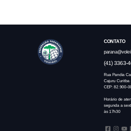
CONTATO
parana@volei.
(41) 3363-
Rua Pandia Cal
Cajuru Curitba
CEP: 82.900-0
Horário de ate
segunda a sext
às 17h30