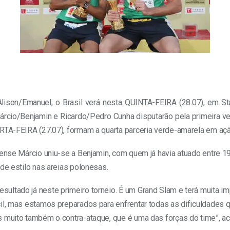
Alison/Emanuel, o Brasil verá nesta QUINTA-FEIRA (28.07), em Sta
 Márcio/Benjamin e Ricardo/Pedro Cunha disputarão pela primeira 
ARTA-FEIRA (27.07), formam a quarta parceria verde-amarela em aç
ense Márcio uniu-se a Benjamin, com quem já havia atuado entre 199
de estilo nas areias polonesas.
ltado já neste primeiro torneio. É um Grand Slam e terá muita imp
cil, mas estamos preparados para enfrentar todas as dificuldades
 muito também o contra-ataque, que é uma das forças do time”, ac