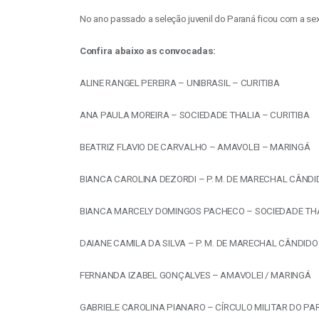
No ano passado a seleção juvenil do Paraná ficou com a se
Confira abaixo as convocadas:
ALINE RANGEL PEREIRA – UNIBRASIL – CURITIBA
ANA PAULA MOREIRA – SOCIEDADE THALIA – CURITIBA
BEATRIZ FLAVIO DE CARVALHO – AMAVOLEI – MARINGÁ
BIANCA CAROLINA DEZORDI – P. M. DE MARECHAL CÂND
BIANCA MARCELY DOMINGOS PACHECO – SOCIEDADE THA
DAIANE CAMILA DA SILVA – P. M. DE MARECHAL CÂNDID
FERNANDA IZABEL GONÇALVES – AMAVOLEI / MARINGÁ
GABRIELE CAROLINA PIANARO – CÍRCULO MILITAR DO PA