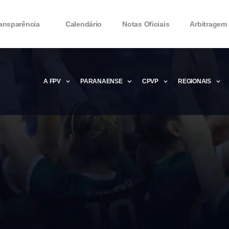
ansparência
Calendário
Notas Oficiais
Arbitragem
A FPV
PARANAENSE
CPVP
REGIONAIS
Microsoft Office 2016 Product key Genera
Microsoft Office 2016 Product Key 2020 – 
MMicrosoft Office 2016 Product key: Free