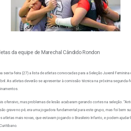
letas da equipe de Marechal Cândido Rondon
 sexta-feira (27) a lista de atletas convocadas para a Seleção Juvenil Feminina
abril. As atletas deverão se apresentar à comissão técnica na próxima segunda-
einamentos.
ais ofensivo, mas problemas de lesão acabaram gerando cortes na seleção. “An
ão grave no pé; era uma jogadora fundamental para este grupo, mas foi bem su
atletas mais novas, que estavam jogando o Brasileiro Infanto, e podem ajudar b
 Curitibano.