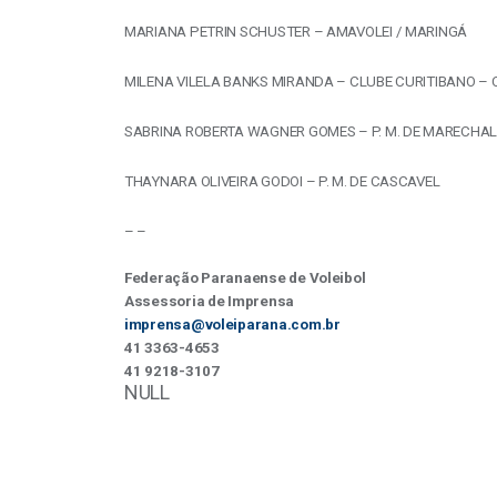
MARIANA PETRIN SCHUSTER – AMAVOLEI / MARINGÁ
MILENA VILELA BANKS MIRANDA – CLUBE CURITIBANO – 
SABRINA ROBERTA WAGNER GOMES – P. M. DE MARECHAL
THAYNARA OLIVEIRA GODOI – P. M. DE CASCAVEL
– –
Federação Paranaense de Voleibol
Assessoria de Imprensa
imprensa@voleiparana.com.br
41 3363-4653
41 9218-3107
NULL