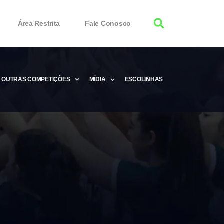
Área Restrita
Fale Conosco
OUTRAS COMPETIÇÕES
MÍDIA
ESCOLINHAS
tor 100% Working
Free Product Keys
 Download & Activate