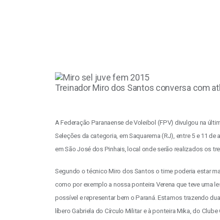
Treinador Miro dos Santos conversa com at
A Federação Paranaense de Voleibol (FPV) divulgou na última
Seleções da categoria, em Saquarema (RJ), entre 5 e 11 de 
em São José dos Pinhais, local onde serão realizados os tr
Segundo o técnico Miro dos Santos o time poderia estar m
como por exemplo a nossa ponteira Verena que teve uma les
possível e representar bem o Paraná. Estamos trazendo duas 
líbero Gabriela do Círculo Militar e à ponteira Mika, do Clube