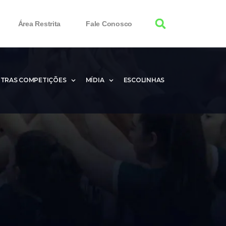
Área Restrita
Fale Conosco
TRAS COMPETIÇÕES
MÍDIA
ESCOLINHAS
100% Working
 Product Keys
nload & Activate