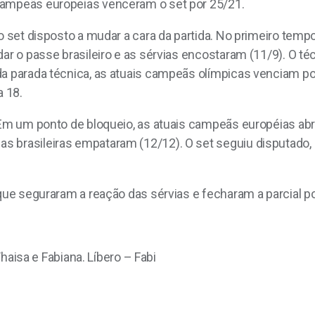
campeãs europeias venceram o set por 25/21.
ro set disposto a mudar a cara da partida. No primeiro temp
dar o passe brasileiro e as sérvias encostaram (11/9). O té
da parada técnica, as atuais campeãs olímpicas venciam p
a 18.
. Em um ponto de bloqueio, as atuais campeãs européias ab
 brasileiras empataram (12/12). O set seguiu disputado, 
que seguraram a reação das sérvias e fecharam a parcial por
 Thaisa e Fabiana. Líbero – Fabi