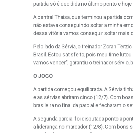
partida só é decidida no último ponto e hoj
A central Thaisa, que terminou a partida co
não estava conseguindo soltar a minha emoç
dessa vitória vamos conseguir soltar mais 
Pelo lado da Sérvia, o treinador Zoran Terz
Brasil. Estou satisfeito, pois meu time lu
vamos vencer”, garantiu o treinador sérvio, 
O JOGO
A partida começou equilibrada. A Sérvia tin
e as sérvias abriram cinco (12/7). Com boa
brasileira no final da parcial e fecharam o se
A segunda parcial foi disputada ponto a po
a liderança no marcador (12/8). Com bons sa