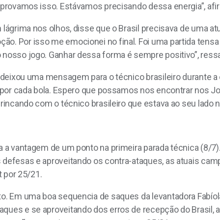
e provamos isso. Estávamos precisando dessa energia”, afi
m lágrima nos olhos, disse que o Brasil precisava de uma at
ão. Por isso me emocionei no final. Foi uma partida tensa
o nosso jogo. Ganhar dessa forma é sempre positivo”, ressa
ic deixou uma mensagem para o técnico brasileiro durante a
tou por cada bola. Espero que possamos nos encontrar nos 
brincando com o técnico brasileiro que estava ao seu lado n
ha a vantagem de um ponto na primeira parada técnica (8/7
s defesas e aproveitando os contra-ataques, as atuais ca
t por 25/21.
nto. Em uma boa sequencia de saques da levantadora Fabío
ques e se aproveitando dos erros de recepção do Brasil, a