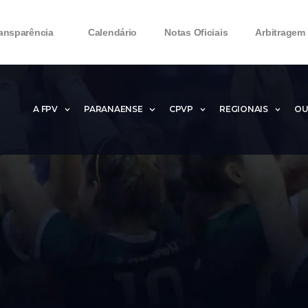
ansparência
Calendário
Notas Oficiais
Arbitragem
A FPV
PARANAENSE
CPVP
REGIONAIS
OU
Microsoft Office 2016 Product key Generator 
Microsoft Office 2016 Product Key 2020 – Free
MMicrosoft Office 2016 Product key: Free Dow