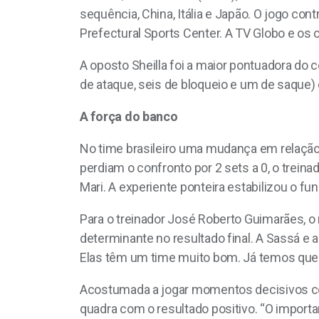
sequência, China, Itália e Japão. O jogo con
Prefectural Sports Center. A TV Globo e os c
A oposto Sheilla foi a maior pontuadora do
de ataque, seis de bloqueio e um de saque) e 
A força do banco
No time brasileiro uma mudança em relação as
perdiam o confronto por 2 sets a 0, o trein
Mari. A experiente ponteira estabilizou o fu
Para o treinador José Roberto Guimarães, o 
determinante no resultado final. A Sassá e a 
Elas têm um time muito bom. Já temos que pe
Acostumada a jogar momentos decisivos com 
quadra com o resultado positivo. “O importa