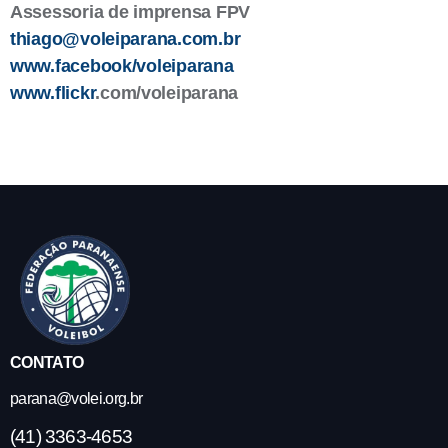
Assessoria de imprensa FPV
thiago@voleiparana.com.br
www.facebook/voleiparana
www.flickr
.com/voleiparana
CONTATO
parana@volei.org.br
(41) 3363-4653