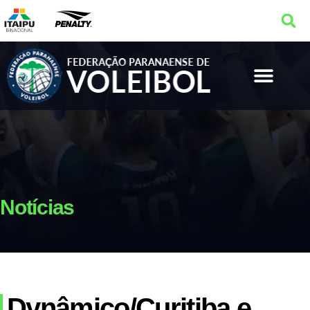
Notícias
Dynâmico/Curitiba e