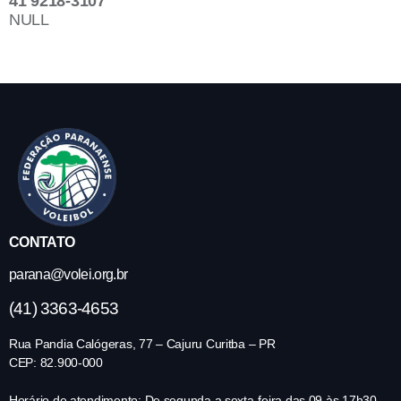
41 9218-3107
NULL
CONTATO
parana@volei.org.br
(41) 3363-4653
Rua Pandia Calógeras, 77 – Cajuru Curitba – PR
CEP: 82.900-000
Horário de atendimento: De segunda a sexta-feira das 09 às 17h30