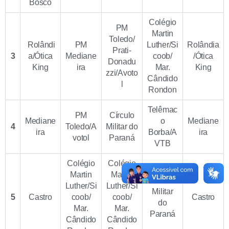
Bosco
Colégio
PM
Martin
Toledo/
Rolândi
PM
Luther/Si
Rolândia
Prati-
3
a/Ótica
Mediane
coob/
/Ótica
Donadu
King
ira
Mar.
King
zzi/Avoto
Cândido
l
Rondon
Telêmac
PM
Círculo
Mediane
o
Mediane
4
Toledo/A
Militar do
ira
Borba/A
ira
votol
Paraná
VTB
Colégio
Colégio
Martin
Martin
Círculo
Luther/Si
Luther/Si
Militar
5
Castro
coob/
coob/
Castro
do
Mar.
Mar.
Paraná
Cândido
Cândido