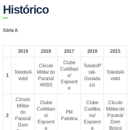
Histórico
Série A
2019
2018
2017
2016
2015
Clube
Círculo
Toledo/P
Curitiban
Toledo/A
Militar do
rati-
Toledo/A
1
o/
votol
Paraná/
Donadu
votol
Expoent
ARBS
zzi
e
Círculo
Clube
Clube
Círculo
Militar
Curitiban
Curitiba
Militar do
do
PM
2
o/
no/
Paraná/
Paraná/
Palotina
Expoent
Expoent
Dom
Dom
e
e
Bosco