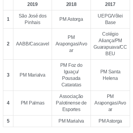
2019
2018
2017
São José dos
UEPG/Vôlei
1
PM Astorga
Pinhais
Base
Colégio
PM
Aliança/PM
2
AABB/Cascavel
Arapongas/Avo
Guarapuava/CC
ar
BEU
PM Foz do
Iguaçu/
PM Santa
3
PM Marialva
Pousada
Helena
Cataratas
Associação
PM
4
PM Palmas
Palotinense de
Arapongas/Avo
Esportes
ar
5
PM Marialva
PM Astorga