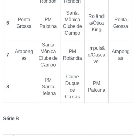
Rondon
Rondon
Santa
Rolândi
Ponta
PM
Mônica
Ponta
6
a/Ótica
Grossa
Palotina
Clube de
Grossa
King
Campo
Santa
Impulsã
Arapong
Mônica
PM
Arapong
7
o/Casca
as
Clube de
Rolândia
as
vel
Campo
Clube
PM
Duque
PM
8
Santa
de
Palotina
Helena
Caxias
Série B