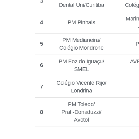
3
Dental Uni/Curitiba
Colég
Mari
4
PM Pinhais
PM Medianeira/
5
P
Colégio Mondrone
PM Foz do Iguaçu/
AVP
6
SMEL
Colégio Vicente Rijo/
7
Londrina
PM Toledo/
8
Prati-Donaduzzi/
Avotol