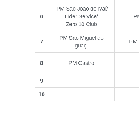
PM São João do Ivaí/
6
Líder Service/
P
Zero 10 Club
PM São Miguel do
7
PM
Iguaçu
8
PM Castro
9
10