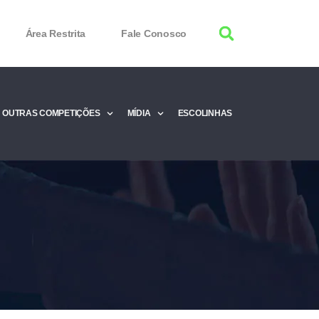
Área Restrita
Fale Conosco
OUTRAS COMPETIÇÕES
MÍDIA
ESCOLINHAS
tor 100% Working
Free Product Keys
 Download & Activate