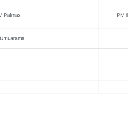
M Palmas
PM I
 Umuarama