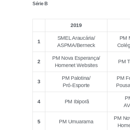
Série B
2019
SMEL Araucária/
PM M
1
ASPMA/Berneck
Colé
PM Nova Esperança/
2
PM T
Homenet Websites
PM Palotina/
PM Fo
3
Pró-Esporte
Pousa
PM
4
PM Ibiporã
AV
PM Nov
5
PM Umuarama
Home