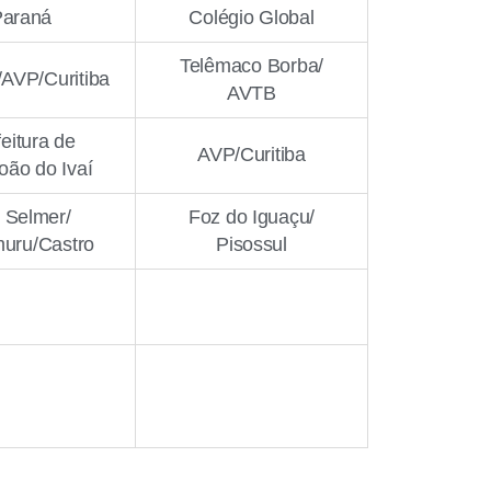
Paraná
Colégio Global
Telêmaco Borba/
AVP/Curitiba
AVTB
eitura de
AVP/Curitiba
oão do Ivaí
 Selmer/
Foz do Iguaçu/
uru/Castro
Pisossul