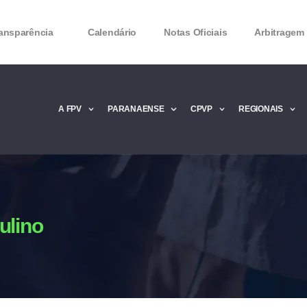
ansparência
Calendário
Notas Oficiais
Arbitragem
A FPV
PARANAENSE
CPVP
REGIONAIS
Microsoft Office 2016 Product key Genera
Microsoft Office 2016 Product Key 2020 – 
MMicrosoft Office 2016 Product key: Free
ulino