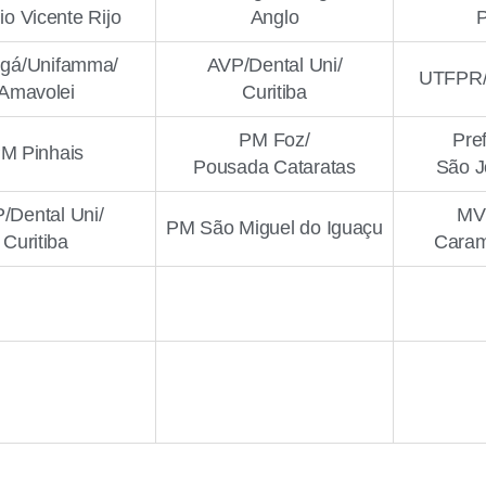
io Vicente Rijo
Anglo
ngá/Unifamma/
AVP/Dental Uni/
UTFPR/
Amavolei
Curitiba
PM Foz/
Pref
M Pinhais
Pousada Cataratas
São J
/Dental Uni/
MV
PM São Miguel do Iguaçu
Curitiba
Caram