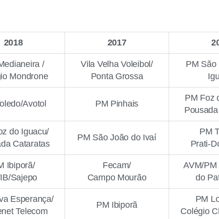
2018
2017
2
edianeira /
Vila Velha Voleibol/
PM São 
gio Mondrone
Ponta Grossa
Ig
PM Foz d
oledo/Avotol
PM Pinhais
Pousada 
z do Iguacu/
PM T
PM São João do Ivaí
da Cataratas
Prati-D
 Ibiporã/
Fecam/
AVM/PM 
IB/Sajepo
Campo Mourão
do Pat
a Esperança/
PM Lo
PM Ibiporã
net Telecom
Colégio 