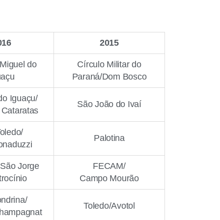
016
2015
Miguel do
Círculo Militar do
uaçu
Paraná/Dom Bosco
o Iguaçu/
São João do Ivaí
Cataratas
oledo/
Palotina
onaduzzi
São Jorge
FECAM/
rocínio
Campo Mourão
ndrina/
Toledo/Avotol
Champagnat