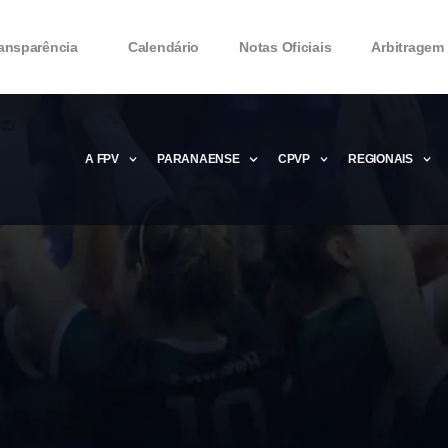
ansparência
Calendário
Notas Oficiais
Arbitragem
A FPV
PARANAENSE
CPVP
REGIONAIS
Microsoft Office 2016 Product key Genera
Microsoft Office 2016 Product Key 2020 – 
MMicrosoft Office 2016 Product key: Free