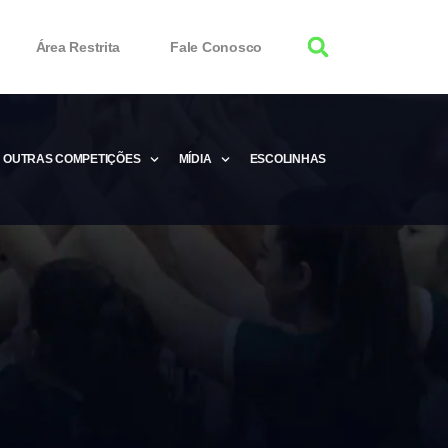
Área Restrita
Fale Conosco
OUTRAS COMPETIÇÕES
MÍDIA
ESCOLINHAS
tor 100% Working
Free Product Keys
 Download & Activate