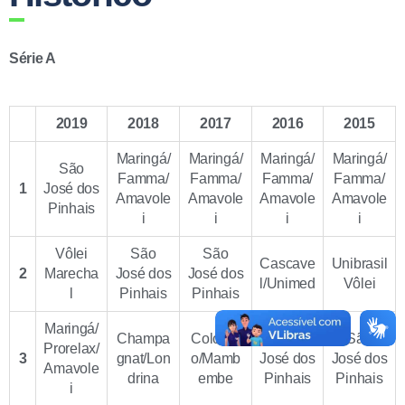
Série A
2019
2018
2017
2016
2015
Maringá/
Maringá/
Maringá/
Maringá/
São
Famma/
Famma/
Famma/
Famma/
1
José dos
Amavole
Amavole
Amavole
Amavole
Pinhais
i
i
i
i
Vôlei
São
São
Cascave
Unibrasil
2
Marecha
José dos
José dos
l/Unimed
Vôlei
l
Pinhais
Pinhais
Maringá/
Champa
Colomb
São
São
Prorelax/
3
gnat/Lon
o/Mamb
José dos
José dos
Amavole
drina
embe
Pinhais
Pinhais
i