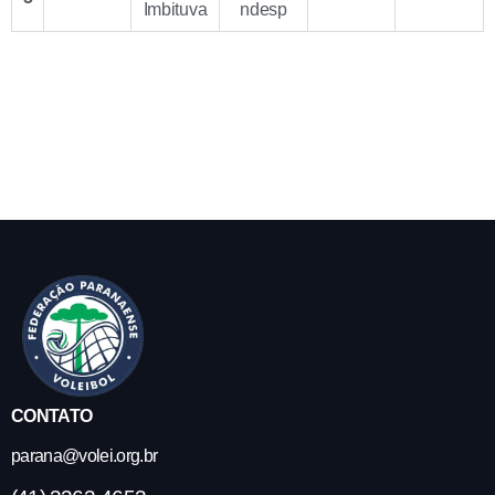
Imbituva
ndesp
CONTATO
parana@volei.org.br