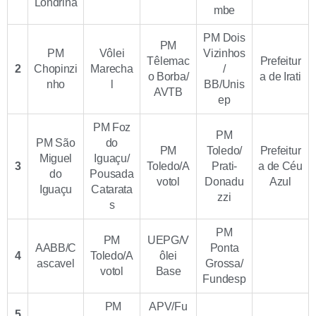
Londrina
mbe
PM Dois
PM
PM
Vôlei
Vizinhos
Têlemac
Prefeitur
2
Chopinzi
Marecha
/
o Borba/
a de Irati
nho
l
BB/Unis
AVTB
ep
PM Foz
PM
PM São
do
PM
Toledo/
Prefeitur
Miguel
Iguaçu/
3
Toledo/A
Prati-
a de Céu
do
Pousada
votol
Donadu
Azul
Iguaçu
Catarata
zzi
s
PM
PM
UEPG/V
AABB/C
Ponta
4
Toledo/A
ôlei
ascavel
Grossa/
votol
Base
Fundesp
PM
APV/Fu
5