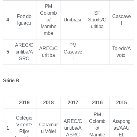
PM
Colomb
SF
Foz do
Cascave
4
o/
Unibrasil
Sports/C
Iguaçu
l
Mambe
uritiba
mbe
AREC/C
PM
AREC/C
Toledo/A
5
uritiba/A
Cascave
uritiba
votol
SRC
l
Série B
2019
2018
2017
2016
2015
PM
Colégio
AREC/C
Colomb
Arapong
Vicente
Caramur
1
uritiba/A
o/
as/AAU
Rijo/
u Vôlei
ASRC
Mambe
EL