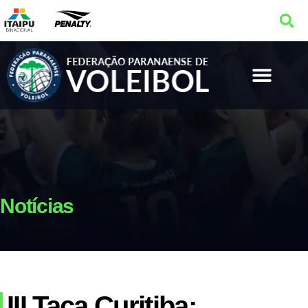
Notícias
III Taça Curitiba: