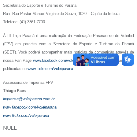
Secretaria do Esporte e Turismo do Paraná
Rua:
Rua Pastor Manoel Virgínio de Souza, 1020 – Capão da Imbuia
Telefone: (
41) 3361-7700
À III Taça Paraná é uma realização da Federação Paranaense de Voleibol
(FPV) em parceira com a Secretaria do Esporte e Turismo do Paraná
(SEET).
Você poderá acompanhar mais notícias da competição através da
nossa Fan Page
www.facebook.com/voleiparana
e fotos das disputas serão
publicadas no
www.flickr.com/voleiparana
.
Assessoria de Imprensa FPV
Thiago Paes
imprensa@voleiparana.com.br
www.facebook.com/voleiparana
www.flickr.com/voleiparana
NULL