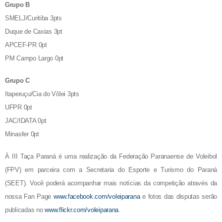
Grupo B
SMELJ/Curitiba 3pts
Duque de Caxias 3pt
APCEF-PR 0pt
PM Campo Largo 0pt
Grupo C
Itaperuçu/Cia do Vôlei 3pts
UFPR 0pt
JAC/IDATA 0pt
Minasfer 0pt
À III Taça Paraná é uma realização da Federação Paranaense de Voleibol
(FPV) em parceira com a Secretaria do Esporte e Turismo do Paraná
(SEET).
Você poderá acompanhar mais notícias da competição através da
nossa Fan Page
www.facebook.com/voleiparana
e fotos das disputas serão
publicadas no
www.flickr.com/voleiparana
.