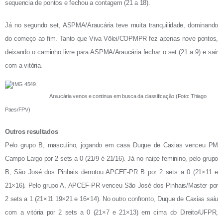
sequencia de pontos e fechou a contagem (21 a 18).
Já no segundo set, ASPMA/Araucária teve muita tranquilidade, dominando
do começo ao fim. Tanto que Viva Vôlei/COPMPR fez apenas nove pontos,
deixando o caminho livre para ASPMA/Araucária fechar o set (21 a 9) e sair
com a vitória.
Araucária vence e continua em busca da classificação (Foto: Thiago
Paes/FPV)
Outros resultados
Pelo grupo B, masculino, jogando em casa Duque de Caxias venceu PM
Campo Largo por 2 sets a 0 (
21/9 é 21/16
). Já no naipe feminino, pelo grupo
B, São José dos Pinhais derrotou APCEF-PR B por 2 sets a 0 (21×11 e
21×16). Pelo grupo A, APCEF-PR venceu São José dos Pinhais/Master por
2 sets a 1 (21×11 19×21 e 16×14). No outro confronto, Duque de Caxias saiu
com a vitória por 2 sets a 0 (
21×7 e 21×13
) em cima do Direito/UFPR,