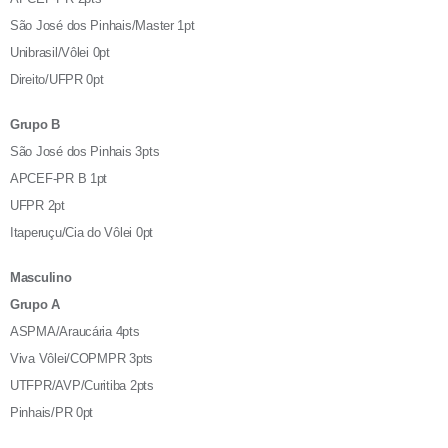
São José dos Pinhais/Master 1pt
Unibrasil/Vôlei 0pt
Direito/UFPR 0pt
Grupo B
São José dos Pinhais 3pts
APCEF-PR B 1pt
UFPR 2pt
Itaperuçu/Cia do Vôlei 0pt
Masculino
Grupo A
ASPMA/Araucária 4pts
Viva Vôlei/COPMPR 3pts
UTFPR/AVP/Curitiba 2pts
Pinhais/PR 0pt