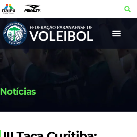
Notícias
III Taça Curitiba: