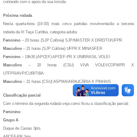
contando com o apoio da sua torcida.
Próxima rodada
Nesta quarta-feira (19.03) mais cinco partidas movimentarão a terceira
rodada da III Taça Curitiba, categoria adulta:
Feminino
– 20 horas
(SJP Colônia)
SJP/MASTER X DIREITO/UFPR
Masculino
– 21 horas
(SJP Colônia)
UFPR X MINASFER
Feminino
– 19h30
(APCEF)
APCEF-PR X UNIBRASIL VOLEI
Masculino
– 20 horas
(CSU)
VIVA VOLEI/COPMPR X
UTFPR/AVP/CURITIBA
Masculino
– 21 horas (CSU) ASPMA/ARAUCÁRIA X PINHAIS
Classificação parcial
Com o término da segunda rodada veja como ficou a classificação parcial:
Feminino
Grupo A
Duque de Caxias 3pts
APCEF-PR 2pts