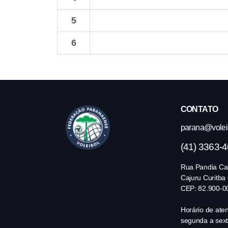
5
6
CONTATO
parana@volei.
(41) 3363-
Rua Pandia Cal
Cajuru Curitba
CEP: 82.900-0
Horário de ate
segunda a sext