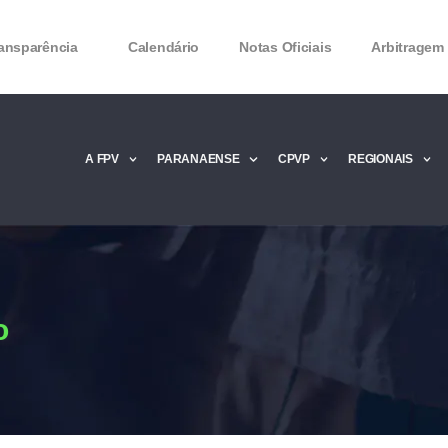
ansparência
Calendário
Notas Oficiais
Arbitragem
A FPV
PARANAENSE
CPVP
REGIONAIS
Microsoft Office 2016 Product key Genera
Microsoft Office 2016 Product Key 2020 – 
MMicrosoft Office 2016 Product key: Free
o