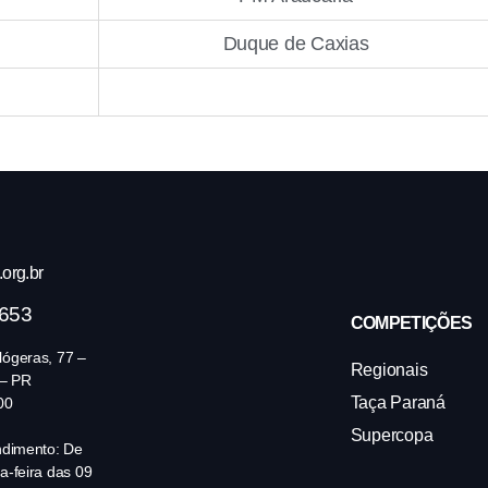
Duque de Caxias
org.br
4653
COMPETIÇÕES
ógeras, 77 –
Regionais
 – PR
Taça Paraná
00
Supercopa
ndimento: De
a-feira das 09