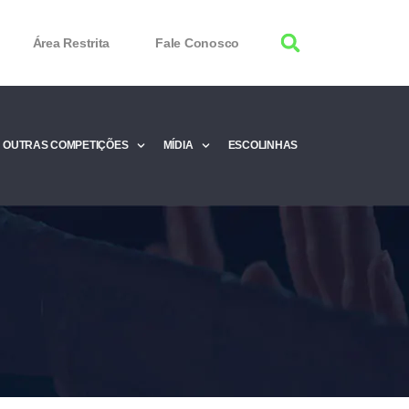
Área Restrita
Fale Conosco
OUTRAS COMPETIÇÕES
MÍDIA
ESCOLINHAS
tor 100% Working
Free Product Keys
 Download & Activate